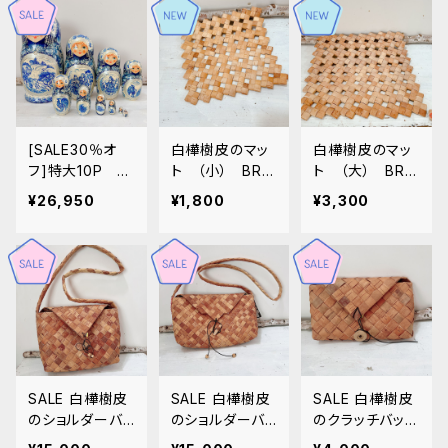
[SALE30％オ
白樺樹皮のマッ
白樺樹皮のマッ
フ]特大10P ア
ト （小） BRB
ト （大） BRB
ンナさんのマトリ
07
08
¥26,950
¥1,800
¥3,300
ョーシカ 「グ
ジェリin シルバ
ー・トロイカ」 2
6cm MT221
SALE 白樺樹皮
SALE 白樺樹皮
SALE 白樺樹皮
のショルダーバッ
のショルダーバッ
のクラッチバッ
ク （大） BRB
ク BRB05
ク BRB03