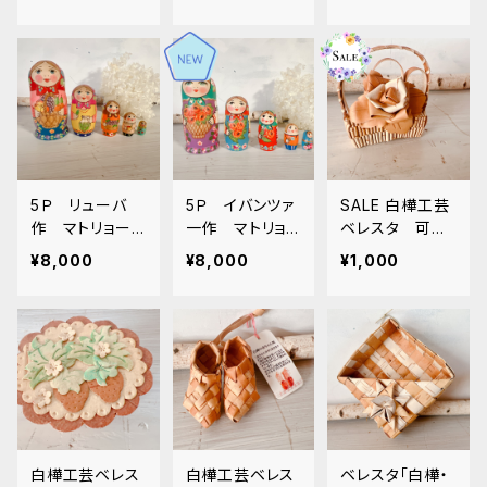
ゃん人形 D「ツリ
ゃん人形 B「プレ
赤いプラトーク」
ー」
ゼント」
11.5ｃｍ MTR
y002
5Ｐ リューバ
5Ｐ イバンツァ
SALE 白樺工芸
作 マトリョーシ
一作 マトリョ
ベレスタ 可愛
カ 「フルーツバ
ーシカ 「ポピ
いミニインテリア
¥8,000
¥8,000
¥1,000
スケット 赤」
ー」 11.5ｃｍ M
「小さなフラワー
11.5ｃｍ MTRy
T Iv002
アレンジ・べレス
004
タのフラワーバ
スケット」S BE0
77
白樺工芸ベレス
白樺工芸ベレス
ベレスタ「白樺・