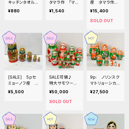
キッチンタオル
タマラ作 「マト
産 タマラ作
クリスマス 「F
リョーシカ型マ
マトリョーシカ
¥880
¥1,540
¥15,400
abulous Year」
グネット」タイプ
「ポピー」 MT1
35cm×60cm
A 6.5cm MT0
04
SOLD OUT
68
[SALE] 5ｐセ
SALE可憐♪
9p: ノリンスク
ミョーノフ産 タ
特大サモワール
マトリョーシカ
マラ作 マトリョ
の大家族マトリョ
「CATS」 22c
¥5,500
¥50,000
¥27,500
ーシカ 「コロ
ーシカ １５
m MT139
ナ退散 マスクマ
ｐ ３０ｃｍ
SOLD OUT
トリョーシカ
MT244
４」MT047