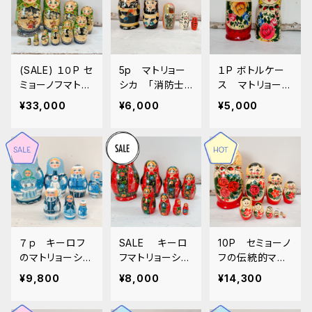
(SALE) １０P セ
5p マトリョー
１P ボトルケー
ミョーノフマトリ
シカ 「消防士」
ス マトリョーシ
ョーシカ アー
19ｃｍ M
カ MT0014
¥33,000
¥6,000
¥5,000
ティスト「ロシア
T227
の冬」 MT243
７ｐ キーロフ
SALE キーロ
10P セミョーノ
のマトリョーシ
フマトリョーシ
フの伝統的マト
カ 「雪遊び」 1
カ （ペイント欠
リョーシカ 2
¥9,800
¥8,000
¥14,300
6ｃｍ MT229
けあり）16cm M
6ｃｍ
T228