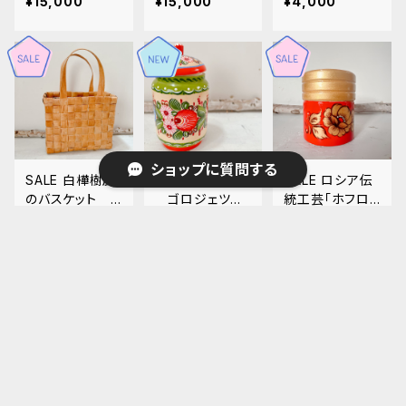
¥15,000
¥15,000
¥4,000
06
ショップに質問する
SALE 白樺樹皮
ゴロジェツ塗り
SALE ロシア伝
のバスケット B
ゴロジェツ塗
統工芸「ホフロ
RB02
り 蓋付き容器
マ塗り」調 ノリ
¥9,800
¥8,500
¥1,000
GR05
ンスク産 HH0
5
キーワードから探す
ロシア ホフロマ
ロシア伝統工芸
ロシア伝統工芸