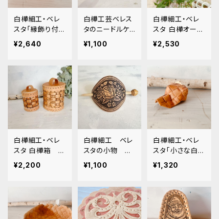
白樺細工・ベレ
白樺工芸ベレス
白樺細工・ベレ
スタ「縁飾り付き
タのニードルケ
スタ 白樺オーナ
のスクエアーか
ース・お針刺し
メント 「多面立
¥2,640
¥1,100
¥2,530
ご」(中). BE040
「マトリョーシカ」
体オーナメント」
MT188
BE018
白樺細工・ベレ
白樺細工 ベレ
白樺細工・ベレ
スタ 白樺箱
スタの小物
スタ「小さな白樺
「格子編みキャニ
「かんざし型バレ
のキャップ」 BE0
¥2,200
¥1,100
¥1,320
スター」BE015
ッタ マジェス
57
テ（美しいバラ）」
BE010