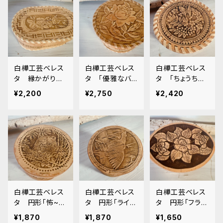
白樺工芸ベレス
白樺工芸ベレス
白樺工芸ベレス
タ 縁かがり
タ 「優雅なバ
タ 「ちょうちょ
「ローズ」 BE03
ラ」9cm BE076
うと可愛い実」7
¥2,200
¥2,750
¥2,420
5
cm BE075
白樺工芸ベレス
白樺工芸ベレス
白樺工芸ベレス
タ 円形「怖~い
タ 円形「ライチ
タ 円形「フラワ
くまさん」 高さ
ョウ」 高さ6cm
ーＢ」 高さ5.5
¥1,870
¥1,870
¥1,650