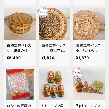
6cm. BE070
BE069
cm BE049
白樺工芸ベレス
白樺工芸ベレス
白樺工芸ベレス
タ 蝶番の仕切
タ 「蝶と花」
タ 「かわいいバ
りつき 両開き
高さ 5.5cm
ラ」 BE036
¥6,490
¥1,870
¥1,870
ボックス BE042
直径１０ｃｍ BE
041
ロシアの家庭の
セミョーノフ産
7ｐセミョーノフ