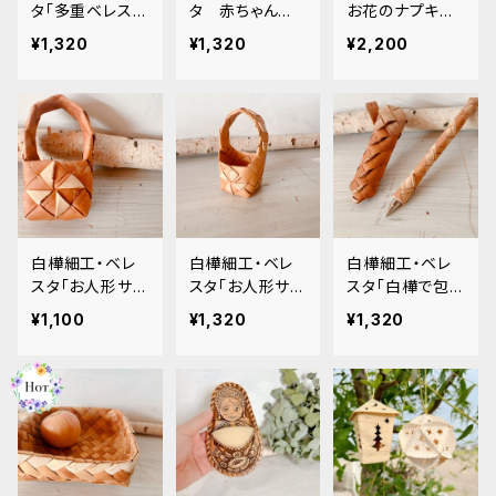
タ「多重ベレス
タ 赤ちゃんへ
お花のナプキン
タ・いちご」高さ4
のお祝いにもぴ
ケース」12x12ｃ
¥1,320
¥1,320
¥2,200
ｃｍ. BE079
ったり「小さな小
ｍ BE072
さな赤ちゃん靴」
S. BE078
白樺細工・ベレ
白樺細工・ベレ
白樺細工・ベレ
スタ「お人形サイ
スタ「お人形サイ
スタ「白樺で包ま
ズのバスケット
ズのバスケット」
れたボールペン
¥1,100
¥1,320
¥1,320
〔薄型〕」8×4c
8×4×4cm. BE0
とペン刺しのセ
m. BE063
62
ット」 BE056