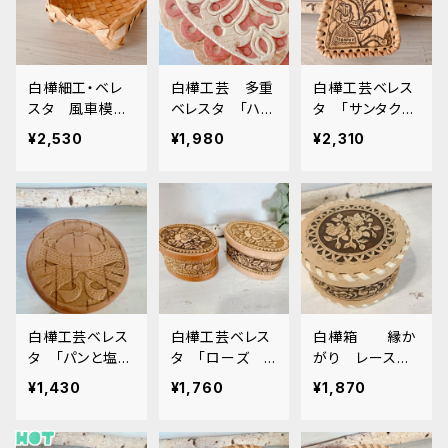
白樺細工・ベレ
白樺工芸 多重
白樺工芸ベレス
スタ 風車模様
ベレスタ 「ハー
タ 「サンタクロ
の足付きの白樺
トのギフトボック
ース」 高さ 8
¥2,530
¥1,980
¥2,310
編みかご（浅） B
ス」BE047
cm BE044
E024
白樺工芸ベレス
白樺工芸ベレス
白樺箱 縁か
タ 「パンと塩」
タ 「ローズ
がり レースロ
BE039
楕円」 BE038
ーズ ZZ113
¥1,430
¥1,760
¥1,870