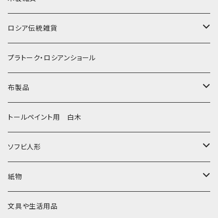
ノリンスクの子達
ナジェジダ・イワンツォワ
キャニスター
ニードルケース・お針刺し
ロシア伝統雑貨
動物マトリョーシカ
リュボーフィ・ブズイキナ
白樺編み
ベル・起きあがりこぼし
ホフロマ
プラトーク・ロシアンショール
セミョーノフの子達
タチアナ ドゥビニッチ
トレイ・平皿
オルゴール
アルハンゲリスク
布製品
その他のマトショーシカ
エレナ・イワンツォワ
白樺靴
キッチン
ゴロジェッツ
キッチンクロス
トールペイント用 白木
キーロフの子達
バローニナ・マリヤ
白樺その他
イースターエッグ
ジョストボ
ソビエトデザイン 昔の布
ソフビ人形
ヴィクトル・ニキーチン
小物入れ・ボトルケース
グジェリ
切り売り布・リボン
現代物
紙物
その他
置物
その他
ソビエト時代モノ等
本類
文具や生活用品