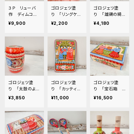
３Ｐ リューバ
ゴロジェツ塗
ゴロジェツ塗
作 ディムコボ
り 「リングケー
り 「雄鶏の綺
スタイル マトリ
ス」 3cm
麗なケース」 7
¥9,900
¥2,200
¥4,180
ョーシカ 「お出
cm
かけ」 1２.５ｃ
ｍ
ゴロジェツ塗
ゴロジェツ塗
ゴロジェツ塗
り 「太鼓のよう
り 「カッティン
り 「宝石箱
なケース」 8c
グボード 飾り
ご婦人のティー
¥3,850
¥11,000
¥16,500
m
まな板」 19x2
タイム」 14x19
8cm
cm