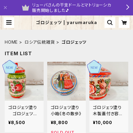
リューバさんの干支ドールとマトリョーシカ
販売開始しました🎵
ゴロジェッツ | yarumaruka
HOME
ロシア伝統雑貨
ゴロジェッツ
ITEM LIST
ゴロジェツ塗り
ゴロジェツ塗り
ゴロジェツ塗り
ゴロジェツ塗
小箱《冬の散歩》
木製蓋付き容器
り 蓋付き容器
／花模様 GR0
¥8,500
¥8,800
¥10,000
GR05
3
SOLD OUT