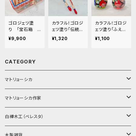
ゴロジェツ塗
カラフル！ゴロジ
カラフル！ゴロジ
り 「宝石箱
ェツ塗り「伝統柄
ェツ塗り「ふえ・
猫とティータイ
スプーン」15cm
ホイッスル」6cm
¥9,900
¥1,320
¥1,100
ム」 6x11cm
CATEGORY
マトリョーシカ
ノン入れ子マトリョーシカ
マトリョーシカ作家
イコンモチーフ
イリーナ・ヴァトゥルーシキナ
白樺木工（ベレスタ）
クリスマス
タマラ・コリエワ
型押しの箱
木製雑貨