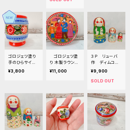
ゴロジェツ塗り
ゴロジェツ塗
３Ｐ リューバ
手のひらサイズ
り 木製ラウンド
作 ディムコボ
の壺 GR02
ボックス／家族
スタイル マトリ
¥3,800
¥11,000
¥9,900
の情景
ョーシカ 「２羽
のニワトリ」 1
SOLD OUT
２.５ｃｍ