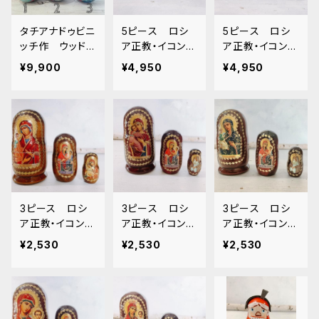
タチアナドゥビニ
5ピース ロシ
5ピース ロシ
ッチ作 ウッドバ
ア正教・イコンの
ア正教・イコンの
ーニング おき
マトリョーシカ
マトリョーシカ
¥9,900
¥4,950
¥4,950
あがりこぼし
BIG (2)[the mo
BIG (1)[the mo
ウサギ耳3種[ツ
ther of god of
ther of god of
リー. ZZ071
Leushinskaya]
Zhirovytsia] 1
16cm
6cm
3ピース ロシ
3ピース ロシ
3ピース ロシ
ア正教・イコンの
ア正教・イコンの
ア正教・イコンの
マトリョーシカ
マトリョーシカ
マトリョーシカ
¥2,530
¥2,530
¥2,530
(7) 12cm
[Vladimir Moth
[Jerusalem M
er of God]
other of God]
(6) 12cm
(4) 12cm