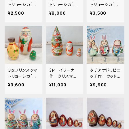
トリョーシカ「ク
トリョーシカ「ク
トリョーシカ「ク
リスマス ツリ
リスマス 」１５
リスマス 筒形」
¥2,500
¥8,000
¥3,500
ー」１１ｃｍ
ｃｍ
１３.５ｃｍ
３p:ノリンスクマ
3Ｐ イリーナ
タチアナドゥビニ
トリョーシカ「ク
作 クリスマス
ッチ作 ウッドバ
リスマス 卵形」
ツリーマトリョー
ーニング おき
¥3,600
¥11,000
¥9,900
１２.５ｃｍ
シカC 台座グ
あがりこぼし
リーン 12ｃｍ
ウサギ耳他3種
[winter].ZZ06
8