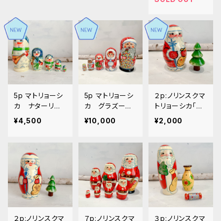
5p マトリョーシ
5p マトリョーシ
２p:ノリンスクマ
カ ナターリア
カ グラズーノ
トリョーシカ「ク
作「雪だるまファ
ワ作「サンタと冬
リスマス ツリ
¥4,500
¥10,000
¥2,000
ミリー」１４ｃｍ
の仲間たち 」１
ー」９ｃｍ
６ｃｍ. MT307
２p:ノリンスクマ
７p:ノリンスクマ
３p:ノリンスクマ