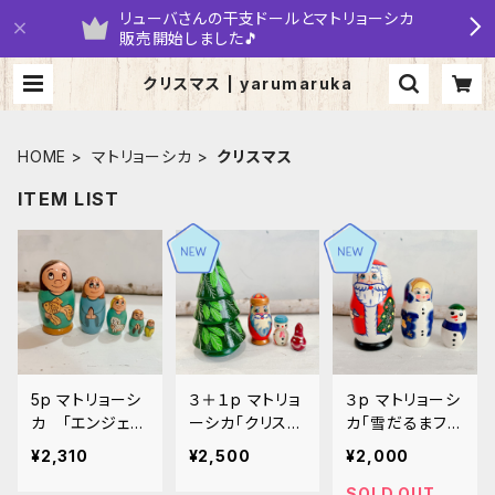
リューバさんの干支ドールとマトリョーシカ
販売開始しました🎵
クリスマス | yarumaruka
HOME
マトリョーシカ
クリスマス
ITEM LIST
5p マトリョーシ
３＋１p マトリョ
３p マトリョーシ
カ 「エンジェ
ーシカ「クリスマ
カ「雪だるまファ
ル 緑」 10.5c
スツリー」１１ｃ
ミリー」１０.５ｃ
¥2,310
¥2,500
¥2,000
m
ｍ. MT310
ｍ. MT309
SOLD OUT