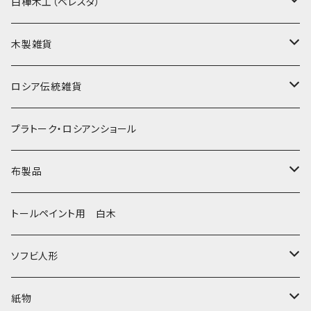
イコンモチーフ
イリーナ・ヴァトゥルーシキナ
白樺木工（ベレスタ）
クリスマス
タマラ・コリエワ
型押しの箱
木製雑貨
ノリンスクの子達
ナジェジダ・イワンツォワ
キャニスター
ニードルケース・お針刺し
ロシア伝統雑貨
動物マトリョーシカ
リュボーフィ・ブズイキナ
白樺編み
ベル・起きあがりこぼし
ホフロマ
プラトーク・ロシアンショール
セミョーノフの子達
タチアナ ドゥビニッチ
トレイ・平皿
オルゴール
アルハンゲリスク
布製品
その他のマトショーシカ
エレナ・イワンツォワ
白樺靴
キッチン
ゴロジェッツ
キッチンクロス
トールペイント用 白木
キーロフの子達
バローニナ・マリヤ
白樺その他
イースターエッグ
ジョストボ
ソビエトデザイン 昔の布
ソフビ人形
ヴィクトル・ニキーチン
小物入れ・ボトルケース
グジェリ
切り売り布・リボン
現代物
紙物