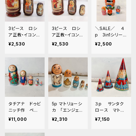
3ピース ロシ
3ピース ロシ
＼SALE／ ４
ア正教・イコンの
ア正教・イコンの
p 3in1シリー
マトリョーシカ K
マトリョーシカ r
ズ ニキーチン
¥2,530
¥2,530
¥2,500
azan Mother o
edeemer (1)
工房マトリョーシ
f God(2) 12c
12cm
カ 「くるみ割り
m
人形」バレエ
タチアナ ドゥビ
5p マトリョーシ
３p サンタク
ニッチ作 ペイ
カ 「エンジェル
ロース マトリョ
ントマトリョーシ
白」 10.5cm
ーシカ 三角
¥11,000
¥2,310
¥7,150
カ 「クリスマス
錐・ピラミット
ツリーＢ」 10.5
型 16ｃｍ
ｃｍ.MT137