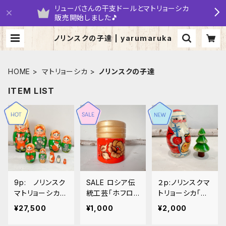
リューバさんの干支ドールとマトリョーシカ
販売開始しました🎵
ノリンスクの子達 | yarumaruka
HOME
マトリョーシカ
ノリンスクの子達
ITEM LIST
9p: ノリンスク
SALE ロシア伝
２p:ノリンスクマ
マトリョーシカ
統工芸「ホフロ
トリョーシカ「ク
「CATS」 22c
マ塗り」調 ノリ
リスマス ツリ
¥27,500
¥1,000
¥2,000
m MT139
ンスク産 HH0
ー」９ｃｍ
5