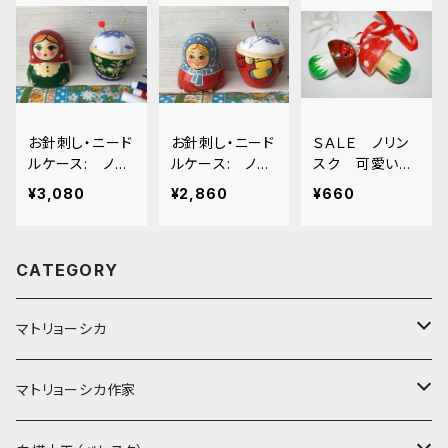
お針刺し・ニード
お針刺し・ニード
ＳＡＬＥ ノリン
ルケース: ノリ
ルケース: ノリ
スク 可愛いロ
ンスク（わら細
ンスク（おばあち
シアのきのこ
¥3,080
¥2,860
¥660
工）11.5cm
ゃん）11cm
＜携帯ストラッ
プ・飾り人形・ツ
リー飾り・キーホ
CATEGORY
ルダー＞
マトリョーシカ
ノン入れ子マトリョーシカ
マトリョーシカ作家