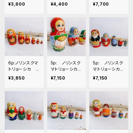
リスマス 卵形」
ロンドちゃん」11
リョーシカ 「チ
¥3,600
¥4,400
¥7,700
１２.５ｃｍ
ｃｍ
ョコレート」14ｃ
ｍ
6p:ノリンスクマ
5p: ノリンスク
5p: ノリンスク
トリョーシカ
マトリョーシカ
マトリョーシカ
「オレンジ」 11ｃ
「おもてなし」 1
「あかずきんA」
¥3,850
¥7,150
¥7,150
ｍ
6ｃｍ
物語 16ｃｍ