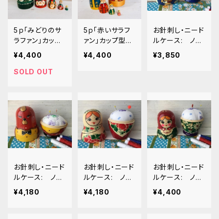
5ｐ「みどりのサ
5ｐ「赤いサラフ
お針刺し・ニード
ラファン」カップ
ァン」カップ型
ルケース: ノリ
型 ノリンスク
ノリンスクマトリ
ンスク（わんこ）1
¥4,400
¥4,400
¥3,850
マトリョーシカ 1
ョーシカ 15cm
4cm
5cm
SOLD OUT
お針刺し・ニード
お針刺し・ニード
お針刺し・ニード
ルケース: ノリ
ルケース: ノリ
ルケース: ノリ
ンスク（にわと
ンスク（木目）14
ンスク（わら細
¥4,180
¥4,180
¥4,400
り）14cm
cm
工）15cm