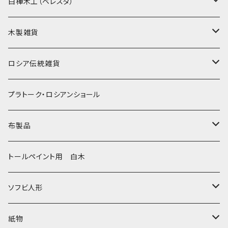
イコンモチーフ
イリーナ・ヴァトゥルーシキナ
白樺木工（ベレスタ）
クリスマス
タマラ・コリエワ
型押しの箱
木製雑貨
ノリンスクの子達
ナジェジダ・イワンツォワ
キャニスター
ニードルケース・お針刺し
ロシア伝統雑貨
動物マトリョーシカ
リュボーフィ・ブズイキナ
白樺編み
ベル・起きあがりこぼし
ホフロマ
プラトーク・ロシアンショール
セミョーノフの子達
タチアナ ドゥビニッチ
トレイ・平皿
オルゴール
アルハンゲリスク
布製品
その他のマトショーシカ
エレナ・イワンツォワ
白樺靴
キッチン
ゴロジェッツ
キッチンクロス
トールペイント用 白木
キーロフの子達
バローニナ・マリヤ
白樺その他
イースターエッグ
ジョストボ
ソビエトデザイン 昔の布
ソフビ人形
ヴィクトル・ニキーチン
小物入れ・ボトルケース
グジェリ
切り売り布・リボン
現代物
紙物