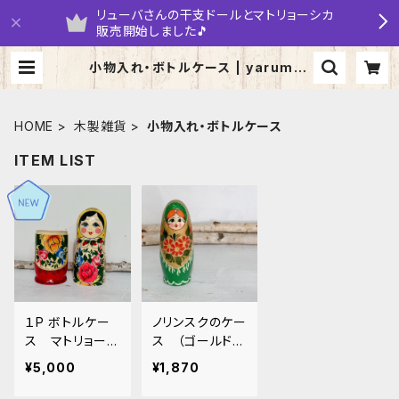
リューバさんの干支ドールとマトリョーシカ
販売開始しました🎵
小物入れ・ボトルケース | yarumar
uka
HOME
木製雑貨
小物入れ・ボトルケース
ITEM LIST
１P ボトルケー
ノリンスクのケー
ス マトリョーシ
ス （ゴールド＆
カ MT0014
みどり）
¥5,000
¥1,870