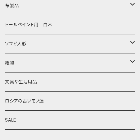
セミョーノフの子達
タチアナ ドゥビニッチ
トレイ・平皿
オルゴール
アルハンゲリスク
布製品
その他のマトショーシカ
エレナ・イワンツォワ
白樺靴
キッチン
ゴロジェッツ
キッチンクロス
トールペイント用 白木
キーロフの子達
バローニナ・マリヤ
白樺その他
イースターエッグ
ジョストボ
ソビエトデザイン 昔の布
ソフビ人形
ヴィクトル・ニキーチン
小物入れ・ボトルケース
グジェリ
切り売り布・リボン
現代物
紙物
その他
置物
その他
ソビエト時代モノ等
本類
文具や生活用品
カラクリおもちゃ
お祝い封筒
ロシアの古いモノ達
キーホルダー他
カード類
SALE
マグネット
その他