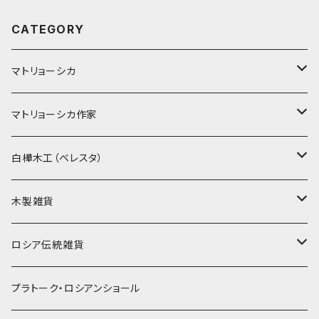
CATEGORY
マトリョーシカ
ノン入れ子マトリョーシカ
マトリョーシカ作家
イコンモチーフ
イリーナ・ヴァトゥルーシキナ
白樺木工（ベレスタ）
クリスマス
タマラ・コリエワ
型押しの箱
木製雑貨
ノリンスクの子達
ナジェジダ・イワンツォワ
キャニスター
ニードルケース・お針刺し
ロシア伝統雑貨
動物マトリョーシカ
リュボーフィ・ブズイキナ
白樺編み
ベル・起きあがりこぼし
ホフロマ
プラトーク・ロシアンショール