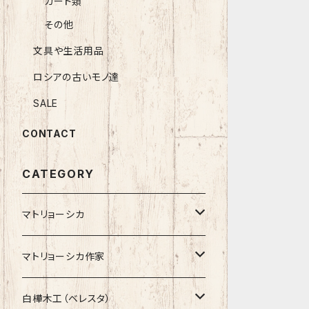
カード類
その他
文具や生活用品
ロシアの古いモノ達
SALE
CONTACT
CATEGORY
マトリョーシカ
ノン入れ子マトリョーシカ
マトリョーシカ作家
イコンモチーフ
イリーナ・ヴァトゥルーシキナ
白樺木工（ベレスタ）