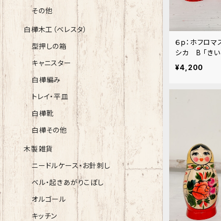
その他
白樺木工（ベレスタ）
６p：ホフロマ
型押しの箱
シカ B 「き
キャニスター
¥4,200
白樺編み
トレイ・平皿
白樺靴
白樺その他
木製雑貨
ニードルケース・お針刺し
ベル・起きあがりこぼし
オルゴール
キッチン