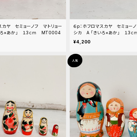
スカヤ セミョーノフ マトリョー
６p：ホフロマスカヤ セミョーノ
いろ×あか」 １3ｃｍ MT0004
シカ A 「きいろ×あか」 １3ｃ
¥4,200