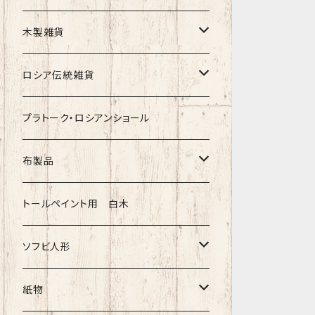
クリスマス
タマラ・コリエワ
型押しの箱
木製雑貨
ノリンスクの子達
ナジェジダ・イワンツォワ
キャニスター
ニードルケース・お針刺し
ロシア伝統雑貨
動物マトリョーシカ
リュボーフィ・ブズイキナ
白樺編み
ベル・起きあがりこぼし
ホフロマ
プラトーク・ロシアンショール
セミョーノフの子達
タチアナ ドゥビニッチ
トレイ・平皿
オルゴール
アルハンゲリスク
布製品
その他のマトショーシカ
エレナ・イワンツォワ
白樺靴
キッチン
ゴロジェッツ
キッチンクロス
トールペイント用 白木
キーロフの子達
バローニナ・マリヤ
白樺その他
イースターエッグ
ジョストボ
ソビエトデザイン 昔の布
ソフビ人形
ヴィクトル・ニキーチン
小物入れ・ボトルケース
グジェリ
切り売り布・リボン
現代物
紙物