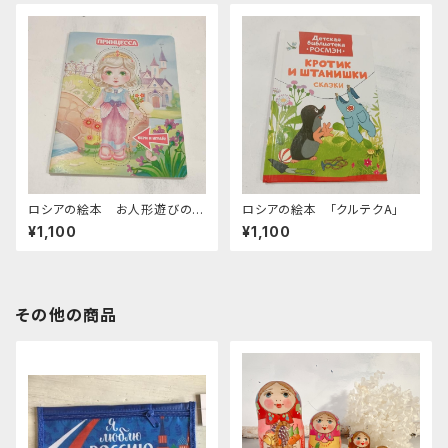
ロシアの絵本 お人形遊びの本
ロシアの絵本 「クルテクA」
「A」
¥1,100
¥1,100
その他の商品