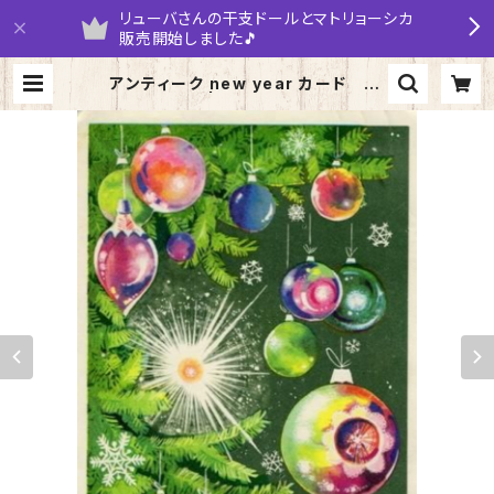
リューバさんの干支ドールとマトリョーシカ
販売開始しました🎵
アンティーク new year カード 19
74年 | yarumaruka