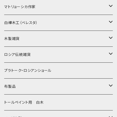
ノン入れ子マトリョーシカ
マトリョーシカ作家
イコンモチーフ
イリーナ・ヴァトゥルーシキナ
白樺木工（ベレスタ）
クリスマス
タマラ・コリエワ
型押しの箱
木製雑貨
ノリンスクの子達
ナジェジダ・イワンツォワ
キャニスター
ニードルケース・お針刺し
ロシア伝統雑貨
動物マトリョーシカ
リュボーフィ・ブズイキナ
白樺編み
ベル・起きあがりこぼし
ホフロマ
プラトーク・ロシアンショール
セミョーノフの子達
タチアナ ドゥビニッチ
トレイ・平皿
オルゴール
アルハンゲリスク
布製品
その他のマトショーシカ
エレナ・イワンツォワ
白樺靴
キッチン
ゴロジェッツ
キッチンクロス
トールペイント用 白木