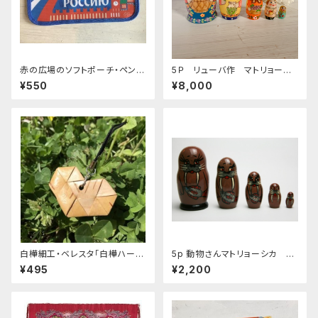
赤の広場のソフトポーチ・ペンケ
5Ｐ リューバ作 マトリョーシ
ース｛I love Russia｝ 11,5 x
カ 「フルーツバスケット 赤」
¥550
¥8,000
24см
11.5ｃｍ MTRy004
白樺細工・ベレスタ「白樺ハート
5p 動物さんマトリョーシカ ミ
型ストラップ」 BE055
ニサイズ 「せいうち」 10ｃ
¥495
¥2,200
ｍ MT202