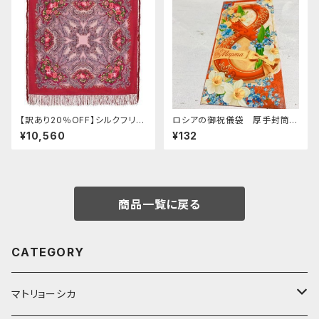
【訳あり20％OFF】シルクフリン
ロシアの御祝儀袋 厚手封筒
ジ付きウールスカーフ ロシアン
E-284 「3/8 国際婦人デー
¥10,560
¥132
プラトーク 「蝶々の夢」125x125
ロゴ」
cm
商品一覧に戻る
CATEGORY
マトリョーシカ