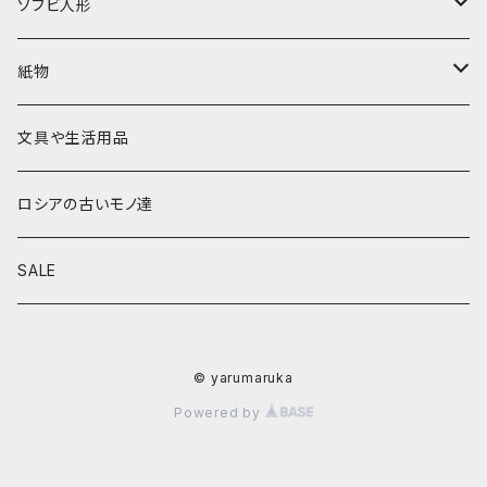
キーロフの子達
バローニナ・マリヤ
白樺その他
イースターエッグ
ジョストボ
ソビエトデザイン 昔の布
ソフビ人形
ヴィクトル・ニキーチン
小物入れ・ボトルケース
グジェリ
切り売り布・リボン
現代物
紙物
その他
置物
その他
ソビエト時代モノ等
本類
文具や生活用品
カラクリおもちゃ
お祝い封筒
ロシアの古いモノ達
キーホルダー他
カード類
SALE
マグネット
その他
© yarumaruka
Powered by