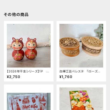
その他の商品
【2026年干支シリーズ】1Ｐ リ
白樺工芸ベレスタ 「ローズ
ューバ作 お馬ちゃん人形 B「プ
楕円」 BE038
¥2,750
¥1,760
レゼント」