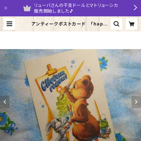
リューバさんの干支ドールとマトリョーシカ
販売開始しました🎵
アンティークポストカード 「happy
new year」 1979年 | yarumaru
ka