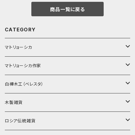
商品一覧に戻る
CATEGORY
マトリョーシカ
ノン入れ子マトリョーシカ
マトリョーシカ作家
イコンモチーフ
イリーナ・ヴァトゥルーシキナ
白樺木工（ベレスタ）
クリスマス
タマラ・コリエワ
型押しの箱
木製雑貨
ノリンスクの子達
ナジェジダ・イワンツォワ
キャニスター
ニードルケース・お針刺し
ロシア伝統雑貨