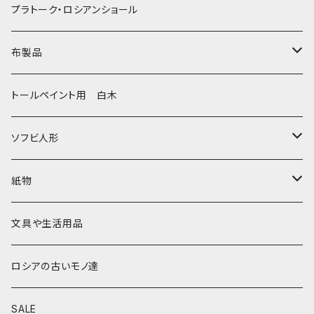
動物マトリョーシカ
リュボーフィ・ブズイキナ
白樺編み
ベル・起きあがりこぼし
ホフロマ
プラトーク・ロシアンショール
セミョーノフの子達
タチアナ ドゥビニッチ
トレイ・平皿
オルゴール
アルハンゲリスク
布製品
その他のマトショーシカ
エレナ・イワンツォワ
白樺靴
キッチン
ゴロジェッツ
キッチンクロス
トールペイント用 白木
キーロフの子達
バローニナ・マリヤ
白樺その他
イースターエッグ
ジョストボ
ソビエトデザイン 昔の布
ソフビ人形
ヴィクトル・ニキーチン
小物入れ・ボトルケース
グジェリ
切り売り布・リボン
現代物
紙物
その他
置物
その他
ソビエト時代モノ等
本類
文具や生活用品
カラクリおもちゃ
お祝い封筒
ロシアの古いモノ達
キーホルダー他
カード類
SALE