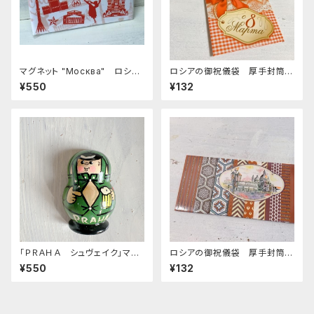
マグネット "Москва" ロシア
ロシアの御祝儀袋 厚手封筒
土産に最適 ZZ272
E-281 「3/8 国際婦人デー
¥550
¥132
リボン」
「ＰＲＡＨＡ シュヴェイク」マグ
ロシアの御祝儀袋 厚手封筒
ネット 7ｃｍ
E-305 「古い街並み」
¥550
¥132