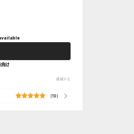
available
方向け
通報する
(19)