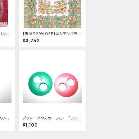
フリンジ
【訳あり20％OFF】ロシアンプラト
ンプラ
ーク Alenushka 89x89 cm
¥4,752
 cm
[ワンダ
プラトークやスカーフに・ [ワンダ
 「８
ーボタン] スカーフバックル 「ボ
¥1,100
タンラウンド(大)」