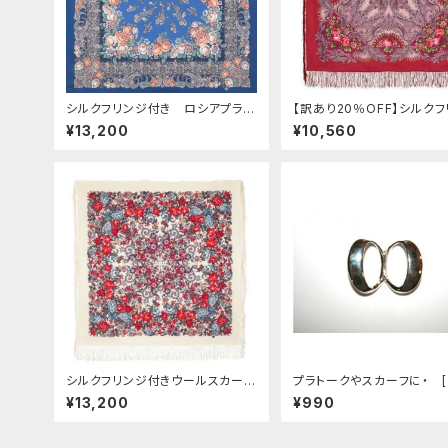
シルクフリンジ付き ロシアプラト
【訳あり20％OFF】シルク
ーク「ベッドタイムストーリー」125
付きウールスカーフ ロシア
¥13,200
¥10,560
x125 cm
トーク 「蝶々の夢」125x125
シルクフリンジ付きウールスカーフ
プラトークやスカーフに・ 
ロシアンプラトーク 「疲れた太陽」
ーボタン] スカーフバックル
¥13,200
¥990
125x125 cm
の字」