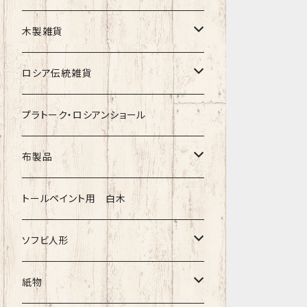
クリスマス
タマラ・コリエワ
型押しの箱
木製雑貨
ノリンスクの子達
ナジェジダ・イワンツォワ
キャニスター
ニードルケース・お針刺し
ロシア伝統雑貨
動物マトリョーシカ
リュボーフィ・ブズイキナ
白樺編み
ベル・起きあがりこぼし
ホフロマ
プラトーク・ロシアンショール
セミョーノフの子達
タチアナ ドゥビニッチ
トレイ・平皿
オルゴール
アルハンゲリスク
布製品
その他のマトショーシカ
エレナ・イワンツォワ
白樺靴
キッチン
ゴロジェッツ
キッチンクロス
トールペイント用 白木
キーロフの子達
バローニナ・マリヤ
白樺その他
イースターエッグ
ジョストボ
ソビエトデザイン 昔の布
ソフビ人形
ヴィクトル・ニキーチン
小物入れ・ボトルケース
グジェリ
切り売り布・リボン
現代物
紙物