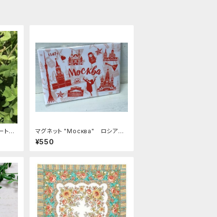
ート型
マグネット "Москва" ロシア土
産に最適 ZZ272
¥550