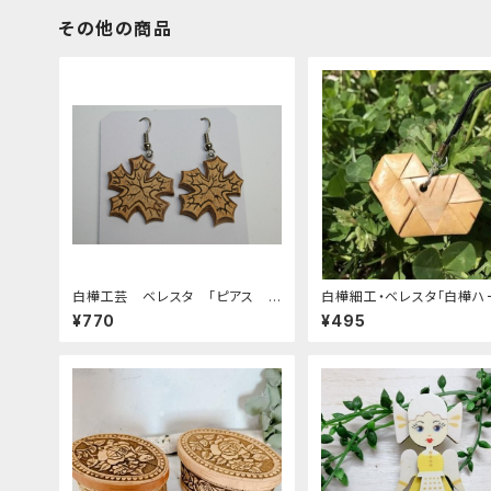
その他の商品
白樺工芸 ベレスタ 「ピアス メ
白樺細工・ベレスタ「白樺ハ
イプル 葉の模様」. BE068
ストラップ」 BE055
¥770
¥495