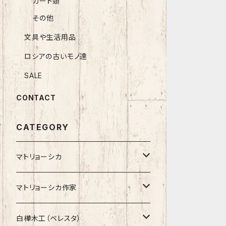
カード類
その他
文具や生活用品
ロシアの古いモノ達
SALE
CONTACT
CATEGORY
マトリョーシカ
ノン入れ子マトリョーシカ
マトリョーシカ作家
イコンモチーフ
イリーナ・ヴァトゥルーシキナ
白樺木工（ベレスタ）