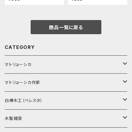
7
24см
商品一覧に戻る
CATEGORY
マトリョーシカ
ノン入れ子マトリョーシカ
マトリョーシカ作家
イコンモチーフ
イリーナ・ヴァトゥルーシキナ
白樺木工（ベレスタ）
クリスマス
タマラ・コリエワ
型押しの箱
木製雑貨