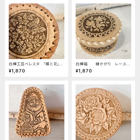
白樺工芸ベレスタ 「蝶と花」
白樺箱 縁かがり レースロ
高さ 5.5cm 直径１０ｃｍ B
ーズ ZZ113
¥1,870
¥1,870
E041