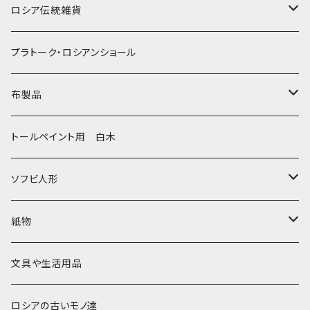
ノリンスクの子達
ナジェジダ・イワンツォワ
キャニスター
ニードルケース・お針刺し
ロシア伝統雑貨
動物マトリョーシカ
リュボーフィ・ブズイキナ
白樺編み
ベル・起きあがりこぼし
ホフロマ
プラトーク・ロシアンショール
セミョーノフの子達
タチアナ ドゥビニッチ
トレイ・平皿
オルゴール
アルハンゲリスク
布製品
その他のマトショーシカ
エレナ・イワンツォワ
白樺靴
キッチン
ゴロジェッツ
キッチンクロス
トールペイント用 白木
キーロフの子達
バローニナ・マリヤ
白樺その他
イースターエッグ
ジョストボ
ソビエトデザイン 昔の布
ソフビ人形
ヴィクトル・ニキーチン
小物入れ・ボトルケース
グジェリ
切り売り布・リボン
現代物
紙物
その他
置物
その他
ソビエト時代モノ等
本類
文具や生活用品
カラクリおもちゃ
お祝い封筒
ロシアの古いモノ達