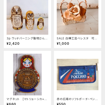
3p ウッドバーニング動物さんマ
SALE 白樺工芸ベレスタ 可愛
トリョーシカ 「みみずく メタリ
いミニインテリア「小さなフラワ
¥2,420
¥1,000
ック」 10.5cm MT008
ーアレンジ・べレスタのフラワー
バスケット」S BE077
マグネット [マトリョーシカ×ベ
赤の広場のソフトポーチ・ペンケ
レスタ・エカテリンブルグ]MT16
ース｛I love Russia｝ 11,5 x
¥660
¥550