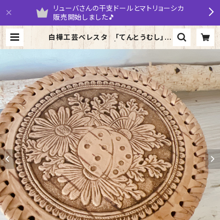
リューバさんの干支ドールとマトリョーシカ
販売開始しました🎵
白樺工芸ベレスタ 「てんとうむし」
高さ7cm BE074 | yarumaruka