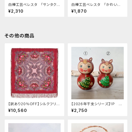
白樺工芸ベレスタ 「サンタクロ
白樺工芸ベレスタ 「かわいい
ース」 高さ 8cm BE044
バラ」 BE036
¥2,310
¥1,870
その他の商品
【訳あり20％OFF】シルクフリン
【2026年干支シリーズ】1Ｐ リ
ジ付きウールスカーフ ロシアン
ューバ作 お馬ちゃん人形 D
¥10,560
¥2,750
プラトーク 「蝶々の夢」125x125
「ツリー」
cm