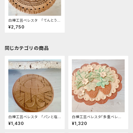
白樺工芸ベレスタ 「てんとうむ
し」 高さ7cm BE074
¥2,750
同じカテゴリの商品
白樺工芸ベレスタ 「パンと塩」
白樺工芸ベレスタ「多重ベレス
BE039
タ・いちご」高さ4ｃｍ. BE079
¥1,430
¥1,320