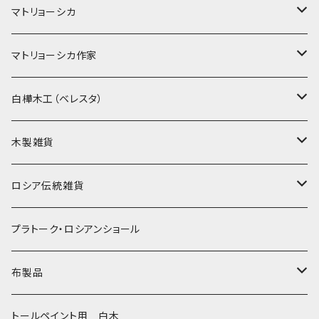
マトリョーシカ
ノン入れ子マトリョーシカ
マトリョーシカ作家
イコンモチーフ
イリーナ・ヴァトゥルーシキナ
白樺木工（ベレスタ）
クリスマス
タマラ・コリエワ
型押しの箱
木製雑貨
ノリンスクの子達
ナジェジダ・イワンツォワ
キャニスター
ニードルケース・お針刺し
ロシア伝統雑貨
動物マトリョーシカ
リュボーフィ・ブズイキナ
白樺編み
ベル・起きあがりこぼし
ホフロマ
プラトーク・ロシアンショール
セミョーノフの子達
タチアナ ドゥビニッチ
トレイ・平皿
オルゴール
アルハンゲリスク
布製品
その他のマトショーシカ
エレナ・イワンツォワ
白樺靴
キッチン
ゴロジェッツ
キッチンクロス
トールペイント用 白木