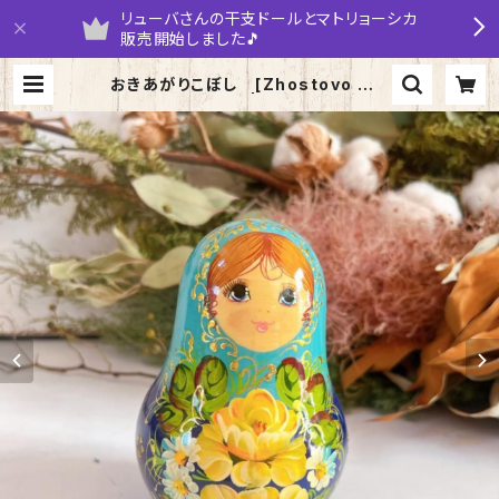
リューバさんの干支ドールとマトリョーシカ
販売開始しました🎵
おきあがりこぼし [Zhostovo ジョ
ストボ] 15cm | yarumaruka