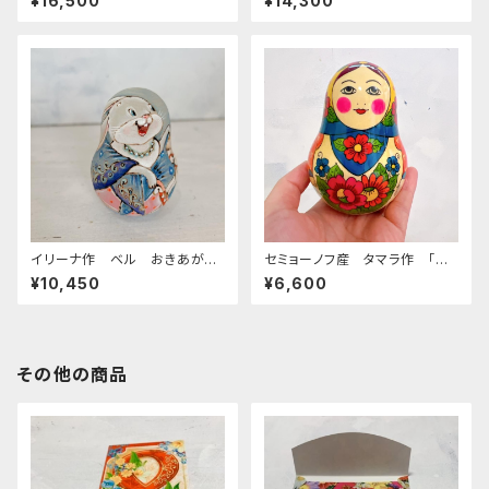
¥16,500
¥14,300
つ つまみ食いの女の子】 １
がりこぼし 「バレエとボリショ
３.５ｃｍ
イ劇場 ゲスト」 約1２ｃｍ
イリーナ作 ベル おきあがり
セミョーノフ産 タマラ作 「お
こぼし （ベル型・ブルーのプラ
きあがりこぼし」タイプB 11cm
¥10,450
¥6,600
トーク） ８5ｃｍ
その他の商品