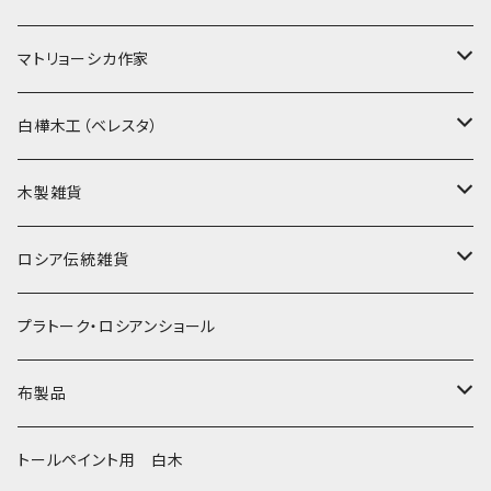
ノン入れ子マトリョーシカ
マトリョーシカ作家
イコンモチーフ
イリーナ・ヴァトゥルーシキナ
白樺木工（ベレスタ）
クリスマス
タマラ・コリエワ
型押しの箱
木製雑貨
ノリンスクの子達
ナジェジダ・イワンツォワ
キャニスター
ニードルケース・お針刺し
ロシア伝統雑貨
動物マトリョーシカ
リュボーフィ・ブズイキナ
白樺編み
ベル・起きあがりこぼし
ホフロマ
プラトーク・ロシアンショール
セミョーノフの子達
タチアナ ドゥビニッチ
トレイ・平皿
オルゴール
アルハンゲリスク
布製品
その他のマトショーシカ
エレナ・イワンツォワ
白樺靴
キッチン
ゴロジェッツ
キッチンクロス
トールペイント用 白木