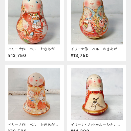
イリーナ作 ベル おきあがり
イリーナ作 ベル おきあがり
こぼし 【イースター パスハ ２
こぼし 【イースター パスハ ２
¥13,750
¥13,750
人の女の子とクリーチ】 9.5ｃ
人の女の子と天使達】 9.5ｃｍ
ｍ
イリーナ作 ベル おきあがり
イリーナ・ヴァトゥルーシキナ
こぼし ベル型【養蜂場 はちみ
作 ウッドバーニング おきあ