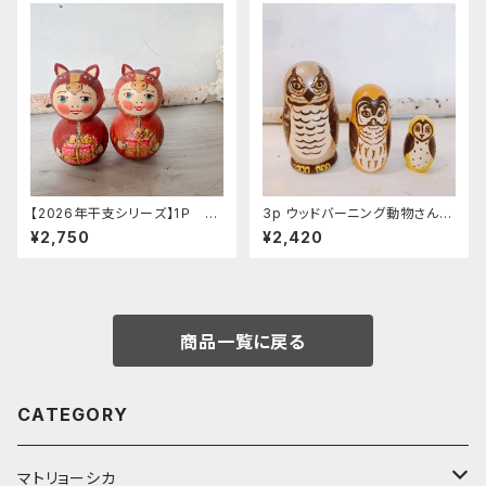
【2026年干支シリーズ】1Ｐ リ
3p ウッドバーニング動物さんマ
ューバ作 お馬ちゃん人形 B「プ
トリョーシカ 「みみずく メタリ
¥2,750
¥2,420
レゼント」
ック」 10.5cm MT008
商品一覧に戻る
CATEGORY
マトリョーシカ