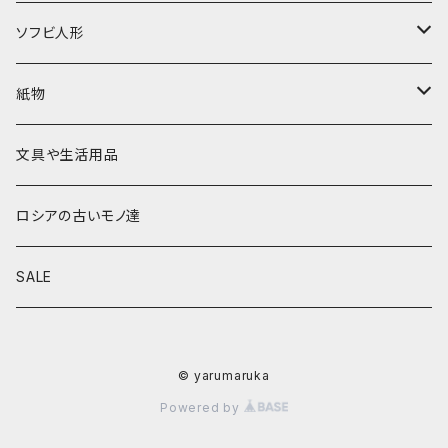
キーロフの子達
バローニナ・マリヤ
白樺その他
イースターエッグ
ジョストボ
ソビエトデザイン 昔の布
ソフビ人形
ヴィクトル・ニキーチン
小物入れ・ボトルケース
グジェリ
切り売り布・リボン
現代物
紙物
その他
置物
その他
ソビエト時代モノ等
本類
文具や生活用品
カラクリおもちゃ
お祝い封筒
ロシアの古いモノ達
キーホルダー他
カード類
SALE
マグネット
その他
© yarumaruka
Powered by