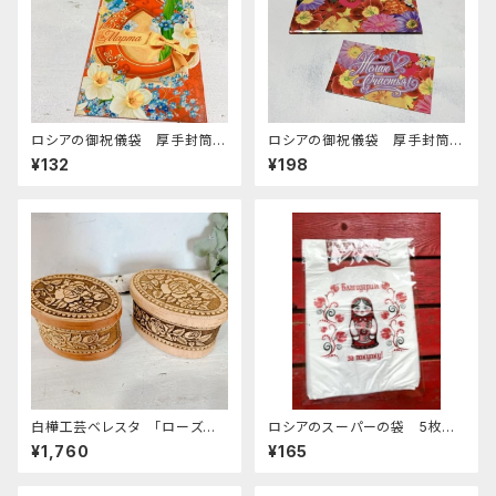
ロシアの御祝儀袋 厚手封筒
ロシアの御祝儀袋 厚手封筒
E-284 「3/8 国際婦人デー
E-280 「花 カード付 」
¥132
¥198
ロゴ」
白樺工芸ベレスタ 「ローズ
ロシアのスーパーの袋 5枚セ
楕円」 BE038
ット "マトリョーシカ"
¥1,760
¥165