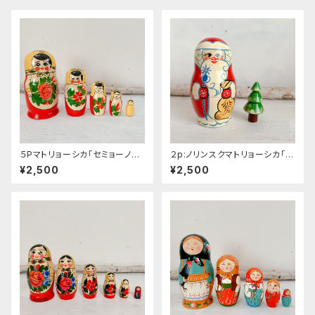
５Pマトリョーシカ「セミョーノフ」
２p:ノリンスクマトリョーシカ「ク
１８cm
リスマス ツリー」１１ｃｍ
¥2,500
¥2,500