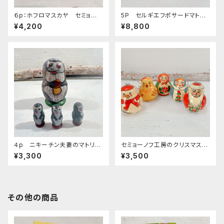
６p：ホフロマスカヤ セミョーノ
5P セルギエフポサードマトリ
フ マトリョーシカ B 「きいろ×
ョーシカ ウッドバーニング（つ
¥4,200
¥8,800
あか」 １3ｃｍ MT0004
や消し）黒い頭巾 16.5cm
４p ニキーチン夫妻のマトリョ
セミョーノフ工房のクリスマスオ
ーシカ 「はりねずみ」
ーナメント 5個セットMT0013
¥3,300
¥3,500
その他の商品