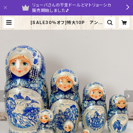
リューバさんの干支ドールとマトリョーシカ
販売開始しました🎵
[SALE30％オフ]特大10P アンナ
さんのマトリョーシカ 「グジェリin
シルバー・トロイカ」 26cm MT221
| yarumaruka