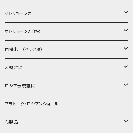
マトリョーシカ
ノン入れ子マトリョーシカ
マトリョーシカ作家
イコンモチーフ
イリーナ・ヴァトゥルーシキナ
白樺木工（ベレスタ）
クリスマス
タマラ・コリエワ
型押しの箱
木製雑貨
ノリンスクの子達
ナジェジダ・イワンツォワ
キャニスター
ニードルケース・お針刺し
ロシア伝統雑貨
動物マトリョーシカ
リュボーフィ・ブズイキナ
白樺編み
ベル・起きあがりこぼし
ホフロマ
プラトーク・ロシアンショール
セミョーノフの子達
タチアナ ドゥビニッチ
トレイ・平皿
オルゴール
アルハンゲリスク
布製品