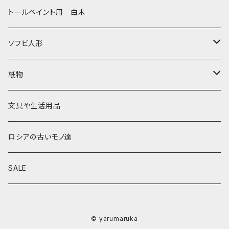
その他のマトショーシカ
エレナ・イワンツォワ
白樺靴
キッチン
ゴロジェッツ
キッチンクロス
トールペイント用 白木
キーロフの子達
バローニナ・マリヤ
白樺その他
イースターエッグ
ジョストボ
ソビエトデザイン 昔の布
ソフビ人形
ヴィクトル・ニキーチン
小物入れ・ボトルケース
グジェリ
切り売り布・リボン
現代物
紙物
その他
置物
その他
ソビエト時代モノ等
本類
文具や生活用品
カラクリおもちゃ
お祝い封筒
ロシアの古いモノ達
キーホルダー他
カード類
SALE
マグネット
その他
© yarumaruka