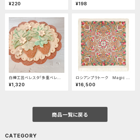
E-152 「イチゴとパイン」
E-280 「花 カード付 」
¥220
¥198
白樺工芸ベレスタ「多重ベレス
ロシアンプラトーク Magic of
タ・いちご」高さ4ｃｍ. BE079
Love 146*146
¥1,320
¥16,500
商品一覧に戻る
CATEGORY