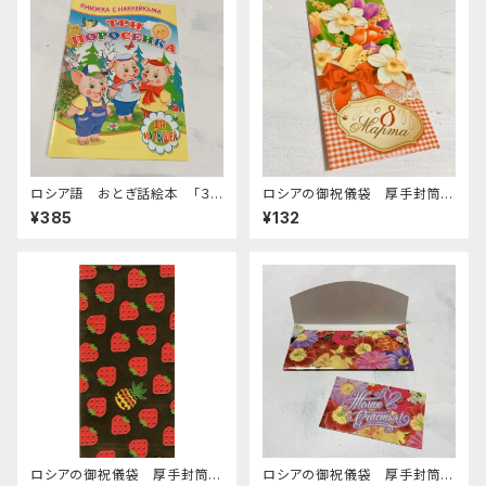
ロシア語 おとぎ話絵本 「３
ロシアの御祝儀袋 厚手封筒
匹のぶた シールブック」
E-281 「3/8 国際婦人デー
¥385
¥132
リボン」
ロシアの御祝儀袋 厚手封筒
ロシアの御祝儀袋 厚手封筒