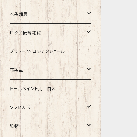
クリスマス
タマラ・コリエワ
型押しの箱
木製雑貨
ノリンスクの子達
ナジェジダ・イワンツォワ
キャニスター
ニードルケース・お針刺し
ロシア伝統雑貨
動物マトリョーシカ
リュボーフィ・ブズイキナ
白樺編み
ベル・起きあがりこぼし
ホフロマ
プラトーク・ロシアンショール
セミョーノフの子達
タチアナ ドゥビニッチ
トレイ・平皿
オルゴール
アルハンゲリスク
布製品
その他のマトショーシカ
エレナ・イワンツォワ
白樺靴
キッチン
ゴロジェッツ
キッチンクロス
トールペイント用 白木
キーロフの子達
バローニナ・マリヤ
白樺その他
イースターエッグ
ジョストボ
ソビエトデザイン 昔の布
ソフビ人形
ヴィクトル・ニキーチン
小物入れ・ボトルケース
グジェリ
切り売り布・リボン
現代物
紙物