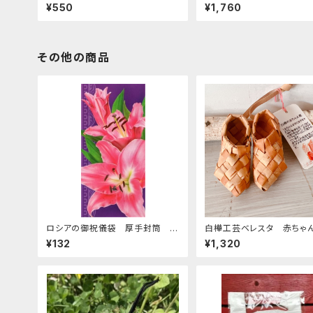
産に最適 ZZ272
チェブラーシカ」
¥550
¥1,760
その他の商品
ロシアの御祝儀袋 厚手封筒 E
白樺工芸ベレスタ 赤ちゃ
-50
お祝いにもぴったり「小さな
¥132
¥1,320
赤ちゃん靴」S. BE078