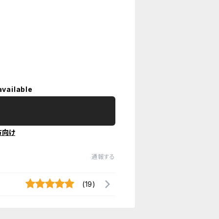
available
方向け
通報する
(19)