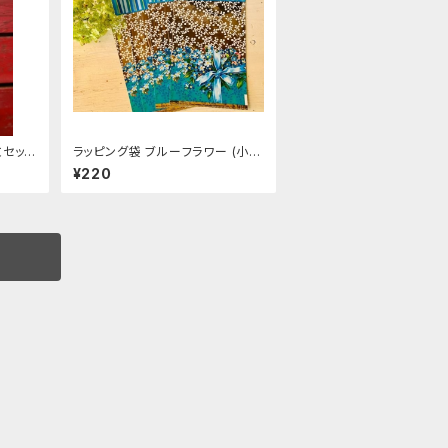
枚セッ
ラッピング袋 ブルーフラワー (小)４
枚入り
¥220