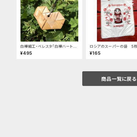
白樺細工・ベレスタ「白樺ハート型
ロシアのスーパーの袋 5
ストラップ」 BE055
ト "マトリョーシカ"
¥495
¥165
商品一覧に戻る