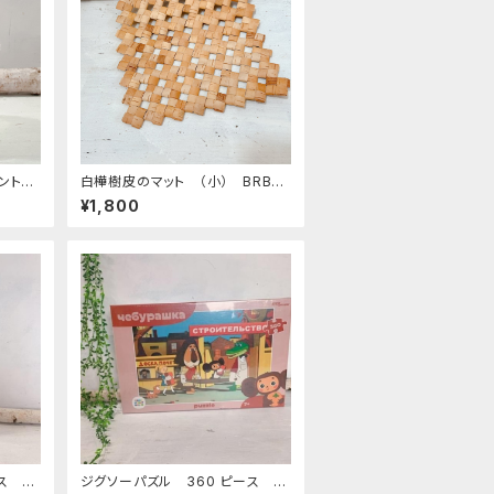
メント
白樺樹皮のマット （小） BRB0
7
¥1,800
ス 「
ジグソーパズル 360 ピース 「