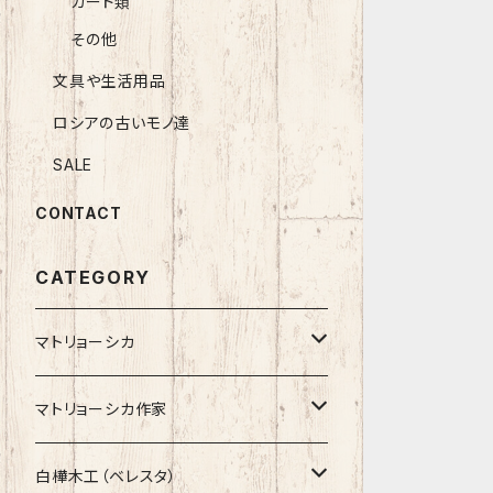
カード類
その他
文具や生活用品
ロシアの古いモノ達
SALE
CONTACT
CATEGORY
マトリョーシカ
ノン入れ子マトリョーシカ
マトリョーシカ作家
イコンモチーフ
イリーナ・ヴァトゥルーシキナ
白樺木工（ベレスタ）