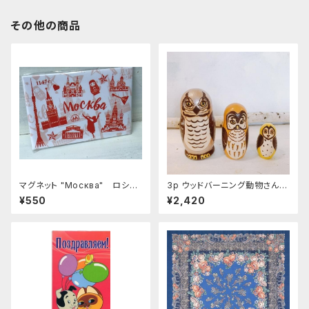
その他の商品
マグネット "Москва" ロシア
3p ウッドバーニング動物さんマ
土産に最適 ZZ272
トリョーシカ 「みみずく メタリ
¥550
¥2,420
ック」 10.5cm MT008