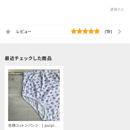
通報する
レビュー
(19)
最近チェックした商品
花柄コットンパンツ [ purple r
oses]