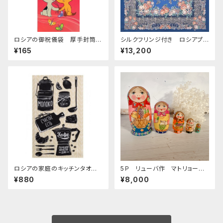
ロシアの御祝儀袋 厚手封筒
シルクフリンジ付き ロシアプラ
E-263 「ロシアアニメcongra
トーク「ベッドタイムストーリー」
¥165
¥13,200
tulations」
125x125 cm
ロシアの家庭のキッチンタオル
5Ｐ リューバ作 マトリョーシ
「milk and coffee」ZZ238
カ 「フルーツバスケット 赤」
¥880
¥8,000
11.5ｃｍ MTRy004