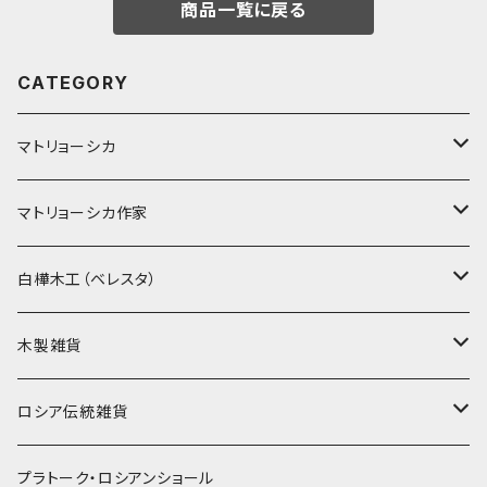
商品一覧に戻る
CATEGORY
マトリョーシカ
ノン入れ子マトリョーシカ
マトリョーシカ作家
イコンモチーフ
イリーナ・ヴァトゥルーシキナ
白樺木工（ベレスタ）
クリスマス
タマラ・コリエワ
型押しの箱
木製雑貨
ノリンスクの子達
ナジェジダ・イワンツォワ
キャニスター
ニードルケース・お針刺し
ロシア伝統雑貨
動物マトリョーシカ
リュボーフィ・ブズイキナ
白樺編み
ベル・起きあがりこぼし
ホフロマ
プラトーク・ロシアンショール