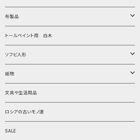
セミョーノフの子達
タチアナ ドゥビニッチ
トレイ・平皿
オルゴール
アルハンゲリスク
布製品
その他のマトショーシカ
エレナ・イワンツォワ
白樺靴
キッチン
ゴロジェッツ
キッチンクロス
トールペイント用 白木
キーロフの子達
バローニナ・マリヤ
白樺その他
イースターエッグ
ジョストボ
ソビエトデザイン 昔の布
ソフビ人形
ヴィクトル・ニキーチン
小物入れ・ボトルケース
グジェリ
切り売り布・リボン
現代物
紙物
その他
置物
その他
ソビエト時代モノ等
本類
文具や生活用品
カラクリおもちゃ
お祝い封筒
ロシアの古いモノ達
キーホルダー他
カード類
SALE