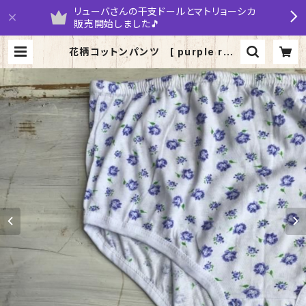
リューバさんの干支ドールとマトリョーシカ
販売開始しました🎵
花柄コットンパンツ [ purple ros
es] | yarumaruka