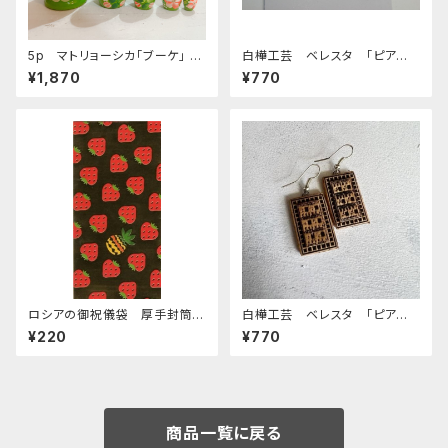
5p マトリョーシカ「ブーケ」
白樺工芸 ベレスタ 「ピア
みどり 11ｃｍ
ス メイプル 葉の模様」. BE0
¥1,870
¥770
68
ロシアの御祝儀袋 厚手封筒
白樺工芸 ベレスタ 「ピア
E-152 「イチゴとパイン」
ス 2種」 BE067
¥220
¥770
商品一覧に戻る