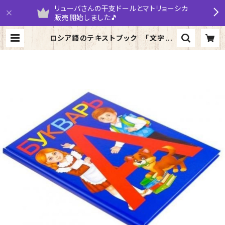
リューバさんの干支ドールとマトリョーシカ
販売開始しました🎵
ロシア語のテキストブック 「文字」 |
yarumaruka