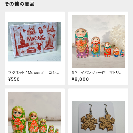
その他の商品
マグネット "Москва" ロシア
5Ｐ イバンツァ一作 マトリョ
土産に最適 ZZ272
ーシカ 「ポピー」 11.5ｃｍ M
¥550
¥8,000
T Iv002