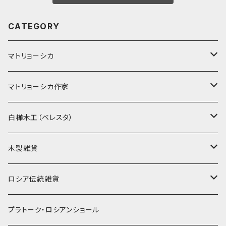
CATEGORY
マトリョーシカ
ノン入れ子マトリョーシカ
マトリョーシカ作家
イコンモチーフ
イリーナ・ヴァトゥルーシキナ
白樺木工（ベレスタ）
クリスマス
タマラ・コリエワ
型押しの箱
木製雑貨
ノリンスクの子達
ナジェジダ・イワンツォワ
キャニスター
ニードルケース・お針刺し
ロシア伝統雑貨
動物マトリョーシカ
リュボーフィ・ブズイキナ
白樺編み
ベル・起きあがりこぼし
ホフロマ
プラトーク・ロシアンショール