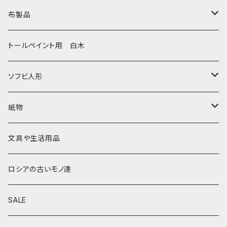
セミョーノフの子達
タチアナ ドゥビニッチ
トレイ・平皿
オルゴール
アルハンゲリスク
布製品
その他のマトショーシカ
エレナ・イワンツォワ
白樺靴
キッチン
ゴロジェッツ
キッチンクロス
トールペイント用 白木
キーロフの子達
バローニナ・マリヤ
白樺その他
イースターエッグ
ジョストボ
ソビエトデザイン 昔の布
ソフビ人形
ヴィクトル・ニキーチン
小物入れ・ボトルケース
グジェリ
切り売り布・リボン
現代物
紙物
その他
置物
その他
ソビエト時代モノ等
本類
文具や生活用品
カラクリおもちゃ
お祝い封筒
ロシアの古いモノ達
キーホルダー他
カード類
SALE