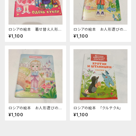
ロシアの絵本 着せ替え人形遊
ロシアの絵本 お人形遊びの本
びの本
「B」
¥1,100
¥1,100
ロシアの絵本 お人形遊びの本
ロシアの絵本 「クルテクA」
「A」
¥1,100
¥1,100