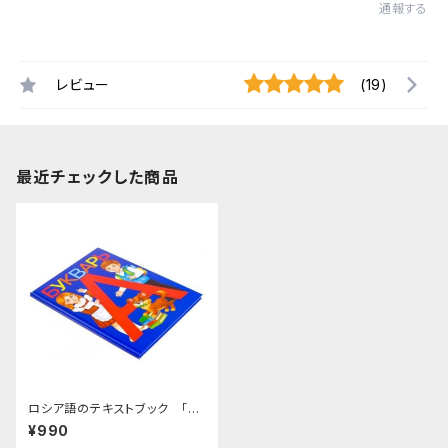
通報する
レビュー
(19)
最近チェックした商品
ロシア語のテキストブック 「文
字」
¥990