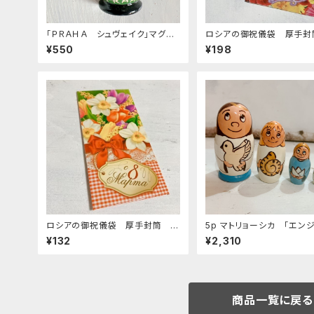
「ＰＲＡＨＡ シュヴェイク」マグネ
ロシアの御祝儀袋 厚手封
ット 7ｃｍ
-280 「花 カード付 」
¥550
¥198
ロシアの御祝儀袋 厚手封筒 E
5p マトリョーシカ 「エン
-281 「3/8 国際婦人デー リボ
白」 10.5cm
¥132
¥2,310
ン」
商品一覧に戻る