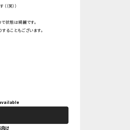
（（笑））
ので状態は綺麗です。
することもございます。
available
方向け