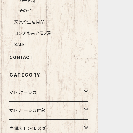
カード類
その他
文具や生活用品
ロシアの古いモノ達
SALE
CONTACT
CATEGORY
マトリョーシカ
ノン入れ子マトリョーシカ
マトリョーシカ作家
イコンモチーフ
イリーナ・ヴァトゥルーシキナ
白樺木工（ベレスタ）