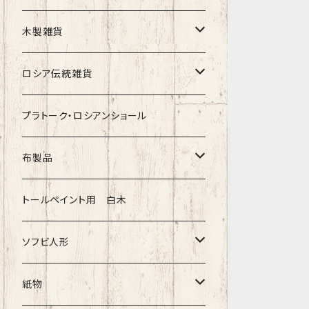
クリスマス
タマラ・コリエワ
型押しの箱
木製雑貨
ノリンスクの子達
ナジェジダ・イワンツォワ
キャニスター
ニードルケース・お針刺し
ロシア伝統雑貨
動物マトリョーシカ
リュボーフィ・ブズイキナ
白樺編み
ベル・起きあがりこぼし
ホフロマ
プラトーク・ロシアンショール
セミョーノフの子達
タチアナ ドゥビニッチ
トレイ・平皿
オルゴール
アルハンゲリスク
布製品
その他のマトショーシカ
エレナ・イワンツォワ
白樺靴
キッチン
ゴロジェッツ
キッチンクロス
トールペイント用 白木
キーロフの子達
バローニナ・マリヤ
白樺その他
イースターエッグ
ジョストボ
ソビエトデザイン 昔の布
ソフビ人形
ヴィクトル・ニキーチン
小物入れ・ボトルケース
グジェリ
切り売り布・リボン
現代物
紙物