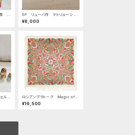
筒 E
5Ｐ リューバ作 マトリョーシ
カ 「フルーツバスケット 赤」 1
¥8,000
1.5ｃｍ MTRy004
ジェル
ロシアンプラトーク Magic of L
ove 146*146
¥16,500