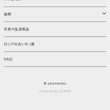
ヴィクトル・ニキーチン
小物入れ・ボトルケース
グジェリ
切り売り布・リボン
現代物
紙物
その他
置物
その他
ソビエト時代モノ等
本類
文具や生活用品
カラクリおもちゃ
お祝い封筒
ロシアの古いモノ達
キーホルダー他
カード類
SALE
マグネット
その他
© yarumaruka
Powered by