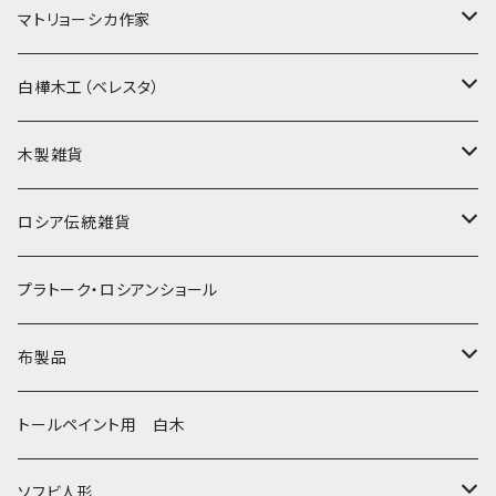
ノン入れ子マトリョーシカ
マトリョーシカ作家
イコンモチーフ
イリーナ・ヴァトゥルーシキナ
白樺木工（ベレスタ）
クリスマス
タマラ・コリエワ
型押しの箱
木製雑貨
ノリンスクの子達
ナジェジダ・イワンツォワ
キャニスター
ニードルケース・お針刺し
ロシア伝統雑貨
動物マトリョーシカ
リュボーフィ・ブズイキナ
白樺編み
ベル・起きあがりこぼし
ホフロマ
プラトーク・ロシアンショール
セミョーノフの子達
タチアナ ドゥビニッチ
トレイ・平皿
オルゴール
アルハンゲリスク
布製品
その他のマトショーシカ
エレナ・イワンツォワ
白樺靴
キッチン
ゴロジェッツ
キッチンクロス
トールペイント用 白木
キーロフの子達
バローニナ・マリヤ
白樺その他
イースターエッグ
ジョストボ
ソビエトデザイン 昔の布
ソフビ人形