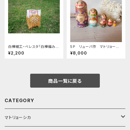
白樺細工・ベレスタ「白樺編みの
5Ｐ リューバ作 マトリョーシ
スタンド小物入れ・ミルクスタン
カ 「サモワール 赤いプラトー
¥2,200
¥8,000
ド 花瓶カバーとしても」 BE05
ク」 11.5ｃｍ MTRy002
4
商品一覧に戻る
CATEGORY
マトリョーシカ