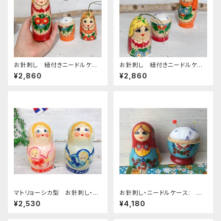
お針刺し 紐付きニードルケー
お針刺し 紐付きニードルケー
ス: ノリンスク（おさげちゃん・
ス: ノリンスク（おさげちゃん・
¥2,860
¥2,860
オレンジの髪）13.5cm
ブロンド）13.5cm
マトリョーシカ型 お針刺し・ニ
お針刺し・ニードルケース: キ
ードルケース 出産のお祝いに
ーロフ（エプロン）15cm
¥2,530
¥4,180
♪