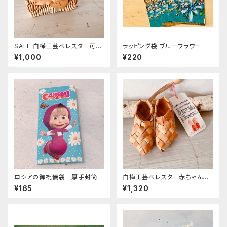
SALE 白樺工芸ベレスタ 可愛
ラッピング袋 ブルーフラワー
いミニインテリア「小さなフラワ
(小)４枚入り
¥1,000
¥220
ーアレンジ・べレスタのフラワー
バスケット」S BE077
ロシアの御祝儀袋 厚手封筒
白樺工芸ベレスタ 赤ちゃんへ
E-307 「 マーシャとくま 水
のお祝いにもぴったり「小さな小
¥165
¥1,320
色 」happy birthday」ロシアア
さな赤ちゃん靴」S. BE078
ニメーション