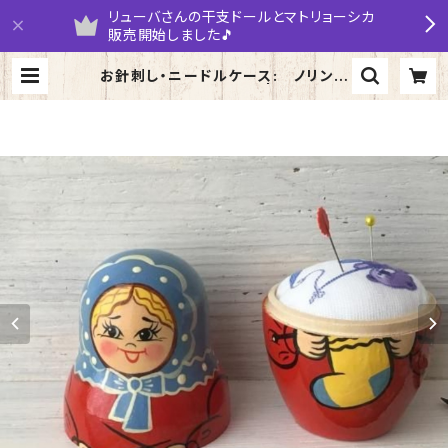
リューバさんの干支ドールとマトリョーシカ
販売開始しました🎵
お針刺し・ニードルケース: ノリンス
ク（おばあちゃん）11cm | yarumar
uka