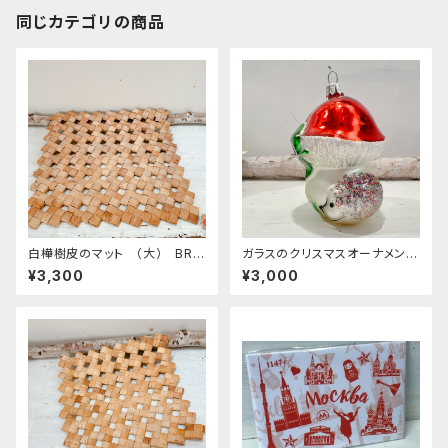
同じカテゴリの商品
白樺樹皮のマット （大） BRB
ガラスのクリスマスオーナメン
08
ト きのこ
¥3,300
¥3,000