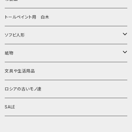
その他のマトショーシカ
エレナ・イワンツォワ
白樺靴
キッチン
ゴロジェッツ
キッチンクロス
トールペイント用 白木
キーロフの子達
バローニナ・マリヤ
白樺その他
イースターエッグ
ジョストボ
ソビエトデザイン 昔の布
ソフビ人形
ヴィクトル・ニキーチン
小物入れ・ボトルケース
グジェリ
切り売り布・リボン
現代物
紙物
その他
置物
その他
ソビエト時代モノ等
本類
文具や生活用品
カラクリおもちゃ
お祝い封筒
ロシアの古いモノ達
キーホルダー他
カード類
SALE
マグネット
その他