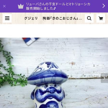
リューバさんの干支ドールとマトリョーシカ
販売開始しました🎵
グジェリ 陶器「きのこおじさん」9ｃ
ｍ | yarumaruka