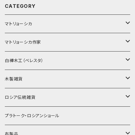
CATEGORY
マトリョーシカ
ノン入れ子マトリョーシカ
マトリョーシカ作家
イコンモチーフ
イリーナ・ヴァトゥルーシキナ
白樺木工（ベレスタ）
クリスマス
タマラ・コリエワ
型押しの箱
木製雑貨
ノリンスクの子達
ナジェジダ・イワンツォワ
キャニスター
ニードルケース・お針刺し
ロシア伝統雑貨
動物マトリョーシカ
リュボーフィ・ブズイキナ
白樺編み
ベル・起きあがりこぼし
ホフロマ
プラトーク・ロシアンショール
セミョーノフの子達
タチアナ ドゥビニッチ
トレイ・平皿
オルゴール
アルハンゲリスク
布製品