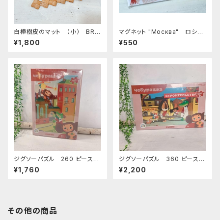
白樺樹皮のマット （小） BRB
マグネット "Москва" ロシア
07
土産に最適 ZZ272
¥1,800
¥550
ジグソーパズル 260 ピース
ジグソーパズル 360 ピース
「 チェブラーシカ」
「 チェブラーシカ」
¥1,760
¥2,200
その他の商品