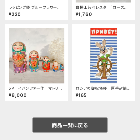
ラッピング袋 ブルーフラワー
白樺工芸ベレスタ 「ローズ
(小)４枚入り
楕円」 BE038
¥220
¥1,760
5Ｐ イバンツァ一作 マトリョ
ロシアの御祝儀袋 厚手封筒
ーシカ 「ポピー」 11.5ｃｍ M
E-261 「ロシアアニメ hell
¥8,000
¥165
T Iv002
o」
商品一覧に戻る