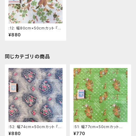
:12: 幅80cm×50cmカット 『白
系 大柄フラワー』ロシアの昔
¥880
の布 デッドストック ソビエト
デザイン
同じカテゴリの商品
:52: 幅74cm×50cmカット 『花
:51: 幅77cm×50cmカット
カゴ』 黒系ロシアの昔の布
『花』 黄緑系ロシアの昔の布
¥880
¥770
デッドストック ソビエトデザイ
デッドストック ソビエトデザイ