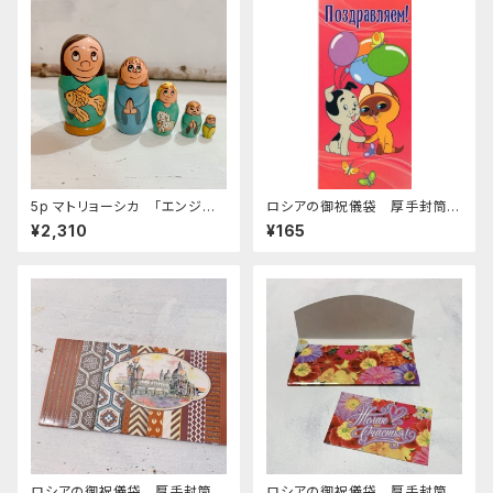
5p マトリョーシカ 「エンジェ
ロシアの御祝儀袋 厚手封筒
ル 緑」 10.5cm
E-263 「ロシアアニメcongra
¥2,310
¥165
tulations」
ロシアの御祝儀袋 厚手封筒
ロシアの御祝儀袋 厚手封筒