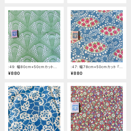
ン
ン
:49: 幅80cm×50cmカット
:47: 幅78cm×50cmカット 『ピ
『水玉』 きみどり系ロシアの昔
ンクの花』 水色系ロシアの昔
¥880
¥880
の布 デッドストック ソビエト
の布 デッドストック ソビエト
デザイン
デザイン