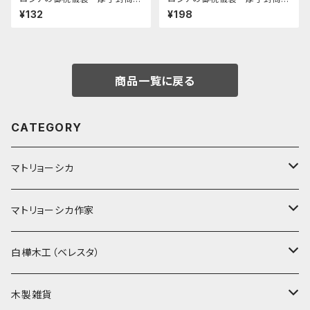
E-305 「古い街並み」
E-280 「花 カード付 」
¥132
¥198
商品一覧に戻る
CATEGORY
マトリョーシカ
ノン入れ子マトリョーシカ
マトリョーシカ作家
イコンモチーフ
イリーナ・ヴァトゥルーシキナ
白樺木工（ベレスタ）
クリスマス
タマラ・コリエワ
型押しの箱
木製雑貨