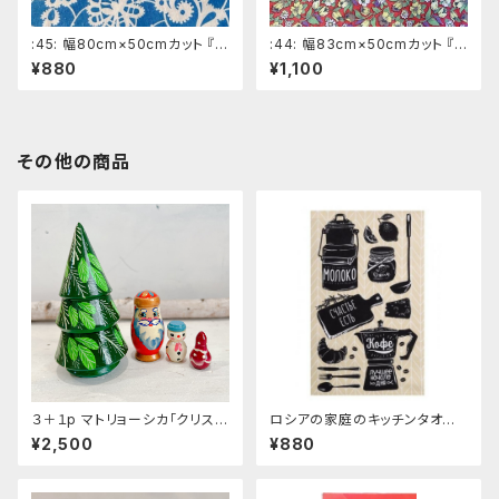
:45: 幅80cm×50cmカット 『ス
:44: 幅83cm×50cmカット 『チ
タンプ』 水色系ロシアの昔の
ューリップやパンジー』 赤色系
¥880
¥1,100
布 デッドストック ソビエトデ
ロシアの昔の布 デッドストッ
ザイン
ク ソビエトデザイン
その他の商品
３＋１p マトリョーシカ「クリスマ
ロシアの家庭のキッチンタオル
スツリー」１１ｃｍ. MT310
「milk and coffee」ZZ238
¥2,500
¥880