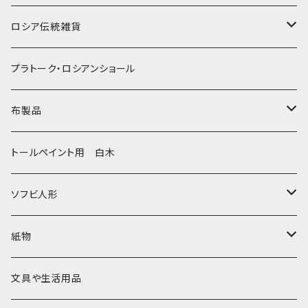
ノリンスクの子達
ナジェジダ・イワンツォワ
キャニスター
ニードルケース・お針刺し
ロシア伝統雑貨
動物マトリョーシカ
リュボーフィ・ブズイキナ
白樺編み
ベル・起きあがりこぼし
ホフロマ
プラトーク・ロシアンショール
セミョーノフの子達
タチアナ ドゥビニッチ
トレイ・平皿
オルゴール
アルハンゲリスク
布製品
その他のマトショーシカ
エレナ・イワンツォワ
白樺靴
キッチン
ゴロジェッツ
キッチンクロス
トールペイント用 白木
キーロフの子達
バローニナ・マリヤ
白樺その他
イースターエッグ
ジョストボ
ソビエトデザイン 昔の布
ソフビ人形
ヴィクトル・ニキーチン
小物入れ・ボトルケース
グジェリ
切り売り布・リボン
現代物
紙物
その他
置物
その他
ソビエト時代モノ等
本類
文具や生活用品