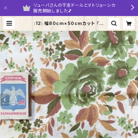
リューバさんの干支ドールとマトリョーシカ
販売開始しました🎵
:12: 幅80cm×50cmカット 『白
系 大柄フラワー』ロシアの昔の布
デッドストック ソビエトデザイン | y
arumaruka