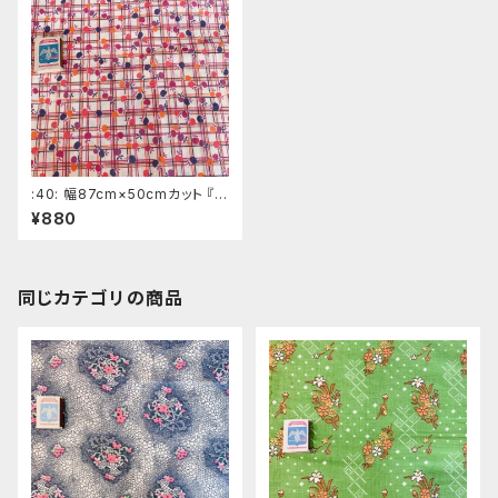
:40: 幅87cm×50cmカット 『さ
くらんぼ』白色系ロシアの昔の
¥880
布 デッドストック ソビエトデ
ザイン
同じカテゴリの商品