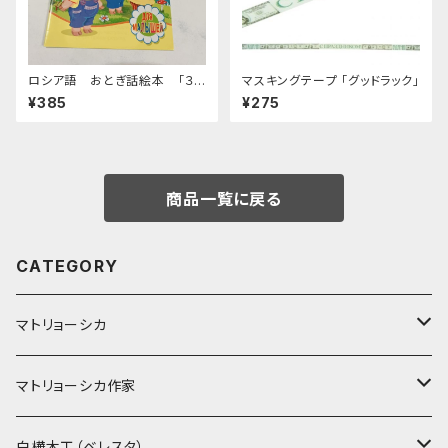
ロシア語 おとぎ話絵本 「３
マスキングテープ 「グッドラック」
匹のぶた シールブック」
¥385
¥275
商品一覧に戻る
CATEGORY
マトリョーシカ
ノン入れ子マトリョーシカ
マトリョーシカ作家
イコンモチーフ
イリーナ・ヴァトゥルーシキナ
白樺木工（ベレスタ）