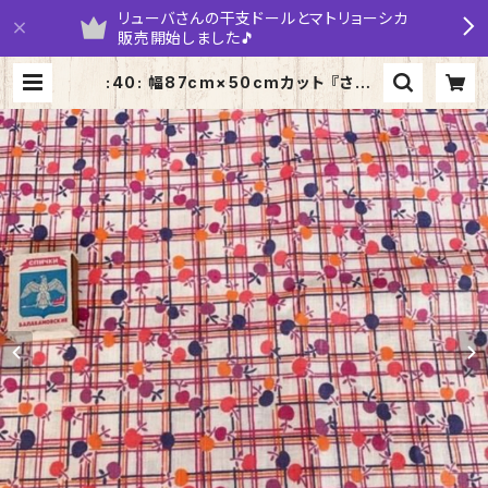
リューバさんの干支ドールとマトリョーシカ
販売開始しました🎵
:40: 幅87cm×50cmカット 『さくら
んぼ』白色系ロシアの昔の布 デッド
ストック ソビエトデザイン | yaru
maruka