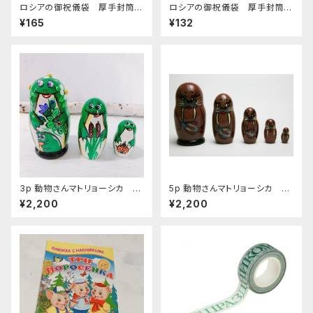
ロシアの御祝儀袋 厚手封筒
ロシアの御祝儀袋 厚手封筒
E-263 「ロシアアニメcongra
E-50
¥165
¥132
tulations」
3p 動物さんマトリョーシカ
5p 動物さんマトリョーシカ ミ
「かえる」 11cm MT127
ニサイズ 「せいうち」 10ｃ
¥2,200
¥2,200
ｍ MT202