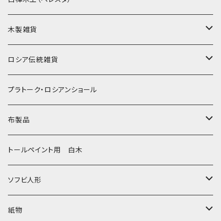
クリスマス
タマラ・コリエワ
型押しの箱
木製雑貨
ノリンスクの子達
ナジェジダ・イワンツォワ
キャニスター
ニードルケース・お針刺し
ロシア伝統雑貨
動物マトリョーシカ
リュボーフィ・ブズイキナ
白樺編み
ベル・起きあがりこぼし
ホフロマ
プラトーク・ロシアンショール
セミョーノフの子達
タチアナ ドゥビニッチ
トレイ・平皿
オルゴール
アルハンゲリスク
布製品
その他のマトショーシカ
エレナ・イワンツォワ
白樺靴
キッチン
ゴロジェッツ
キッチンクロス
トールペイント用 白木
キーロフの子達
バローニナ・マリヤ
白樺その他
イースターエッグ
ジョストボ
ソビエトデザイン 昔の布
ソフビ人形
ヴィクトル・ニキーチン
小物入れ・ボトルケース
グジェリ
切り売り布・リボン
現代物
紙物