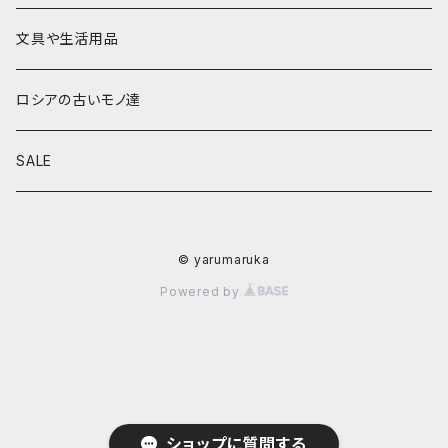
その他
置物
その他
ソビエト時代モノ等
本類
文具や生活用品
カラクリおもちゃ
お祝い封筒
ロシアの古いモノ達
キーホルダー他
カード類
SALE
マグネット
その他
© yarumaruka
Powered by
ショップに質問する