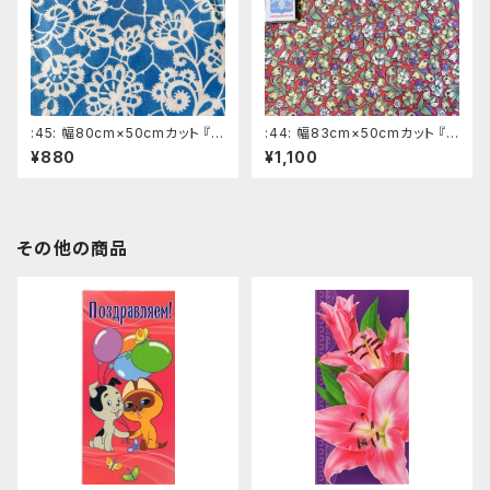
:45: 幅80cm×50cmカット 『ス
:44: 幅83cm×50cmカット 『チ
タンプ』 水色系ロシアの昔の
ューリップやパンジー』 赤色系
¥880
¥1,100
布 デッドストック ソビエトデ
ロシアの昔の布 デッドストッ
ザイン
ク ソビエトデザイン
その他の商品