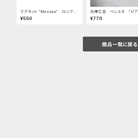
マグネット "Москва" ロシア土
白樺工芸 ベレスタ 「ピア
産に最適 ZZ272
種」 BE067
¥550
¥770
商品一覧に戻る