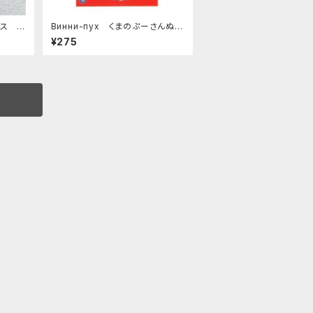
ス 2
Винни-пух くまのぷーさんぬり
え
¥275