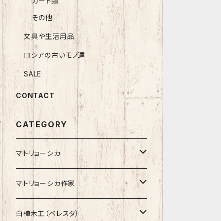
カード類
その他
文具や生活用品
ロシアの古いモノ達
SALE
CONTACT
CATEGORY
マトリョーシカ
ノン入れ子マトリョーシカ
マトリョーシカ作家
イコンモチーフ
イリーナ・ヴァトゥルーシキナ
白樺木工（ベレスタ）