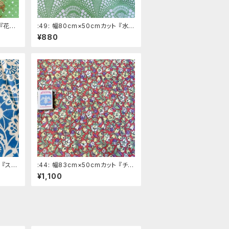
 『花』
:49: 幅80cm×50cmカット 『水
デッド
玉』 きみどり系ロシアの昔の
¥880
布 デッドストック ソビエトデザ
イン
 『スタ
:44: 幅83cm×50cmカット 『チュ
昔の布
ーリップやパンジー』 赤色系ロシ
¥1,100
ザイン
アの昔の布 デッドストック ソビ
エトデザイン