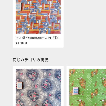
:42: 幅76cm×50cmカット 『鉛筆
と万年筆』 赤色系ロシアの昔の
¥1,100
布 デッドストック ソビエトデザ
イン
同じカテゴリの商品