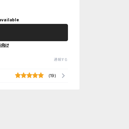
available
方向け
通報する
(19)