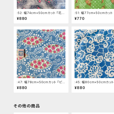
:52: 幅74cm×50cmカット 『花カ
:51: 幅77cm×50cmカット
ゴ』 黒系ロシアの昔の布 デッド
黄緑系ロシアの昔の布 
¥880
¥770
ストック ソビエトデザイン
ストック ソビエトデザイン
:47: 幅78cm×50cmカット 『ピン
:45: 幅80cm×50cmカット
クの花』 水色系ロシアの昔の
ンプ』 水色系ロシアの
¥880
¥880
布 デッドストック ソビエトデザ
デッドストック ソビエトデ
イン
その他の商品