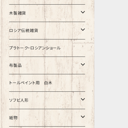
クリスマス
タマラ・コリエワ
型押しの箱
木製雑貨
ノリンスクの子達
ナジェジダ・イワンツォワ
キャニスター
ニードルケース・お針刺し
ロシア伝統雑貨
動物マトリョーシカ
リュボーフィ・ブズイキナ
白樺編み
ベル・起きあがりこぼし
ホフロマ
プラトーク・ロシアンショール
セミョーノフの子達
タチアナ ドゥビニッチ
トレイ・平皿
オルゴール
アルハンゲリスク
布製品
その他のマトショーシカ
エレナ・イワンツォワ
白樺靴
キッチン
ゴロジェッツ
キッチンクロス
トールペイント用 白木
キーロフの子達
バローニナ・マリヤ
白樺その他
イースターエッグ
ジョストボ
ソビエトデザイン 昔の布
ソフビ人形
ヴィクトル・ニキーチン
小物入れ・ボトルケース
グジェリ
切り売り布・リボン
現代物
紙物