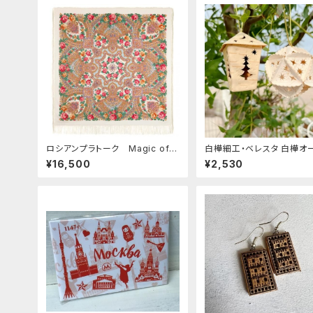
ロシアンプラトーク Magic of L
白樺細工・ベレスタ 白樺オーナメ
ove 146*146
ント 「多面立体オーナメント」 
¥16,500
¥2,530
018