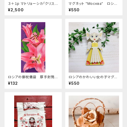
３＋１p マトリョーシカ「クリスマ
マグネット "Москва" ロシア
スツリー」１１ｃｍ. MT310
土産に最適 ZZ272
¥2,500
¥550
ロシアの御祝儀袋 厚手封筒
ロシアのかわいい女の子マグネ
E-50
ット D. ZZ204
¥132
¥550