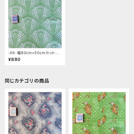
:49: 幅80cm×50cmカット
『水玉』 きみどり系ロシアの昔
¥880
の布 デッドストック ソビエト
デザイン
同じカテゴリの商品