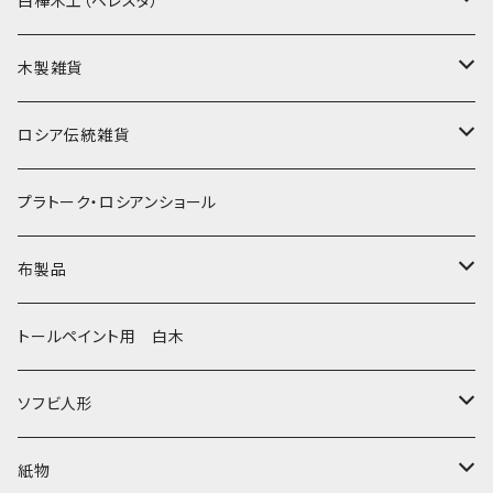
白樺木工（ベレスタ）
クリスマス
タマラ・コリエワ
型押しの箱
木製雑貨
ノリンスクの子達
ナジェジダ・イワンツォワ
キャニスター
ニードルケース・お針刺し
ロシア伝統雑貨
動物マトリョーシカ
リュボーフィ・ブズイキナ
白樺編み
ベル・起きあがりこぼし
ホフロマ
プラトーク・ロシアンショール
セミョーノフの子達
タチアナ ドゥビニッチ
トレイ・平皿
オルゴール
アルハンゲリスク
布製品
その他のマトショーシカ
エレナ・イワンツォワ
白樺靴
キッチン
ゴロジェッツ
キッチンクロス
トールペイント用 白木
キーロフの子達
バローニナ・マリヤ
白樺その他
イースターエッグ
ジョストボ
ソビエトデザイン 昔の布
ソフビ人形
ヴィクトル・ニキーチン
小物入れ・ボトルケース
グジェリ
切り売り布・リボン
現代物
紙物