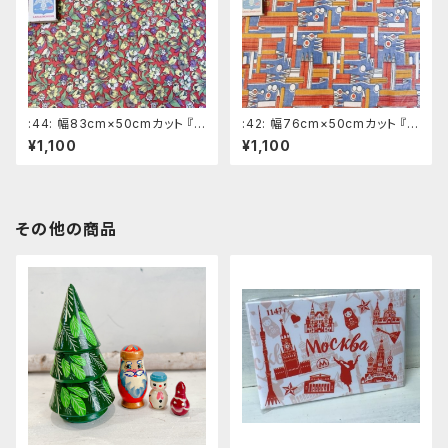
:44: 幅83cm×50cmカット 『チ
:42: 幅76cm×50cmカット 『鉛
ューリップやパンジー』 赤色系
筆と万年筆』 赤色系ロシアの
¥1,100
¥1,100
ロシアの昔の布 デッドストッ
昔の布 デッドストック ソビエ
ク ソビエトデザイン
トデザイン
その他の商品