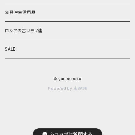
その他
置物
その他
ソビエト時代モノ等
本類
文具や生活用品
カラクリおもちゃ
お祝い封筒
ロシアの古いモノ達
キーホルダー他
カード類
SALE
マグネット
その他
© yarumaruka
Powered by
ショップに質問する