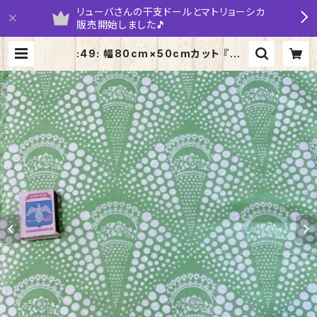
リューバさんの干支ドールとマトリョーシカ
販売開始しました🎵
:49: 幅80cm×50cmカット 『水
玉』 きみどり系ロシアの昔の布 デ
ッドストック ソビエトデザイン | ya
rumaruka