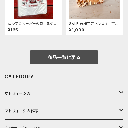
ロシアのスーパーの袋 5枚セ
SALE 白樺工芸ベレスタ 可愛
ット "マトリョーシカ"
いミニインテリア「小さなフラワ
¥165
¥1,000
ーアレンジ・べレスタのフラワー
バスケット」S BE077
商品一覧に戻る
CATEGORY
マトリョーシカ
ノン入れ子マトリョーシカ
マトリョーシカ作家
イコンモチーフ
イリーナ・ヴァトゥルーシキナ