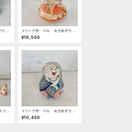
がりこ
イリーナ作 ベル おきあがりこ
 ２人
ぼし ベル型【養蜂場 はちみつ
¥16,500
ｍ
つまみ食いの女の子】 １３.５ｃｍ
スツリ
イリーナ作 ベル おきあがりこ
リー
ぼし （ベル型・ブルーのプラトー
¥10,450
ク） ８5ｃｍ