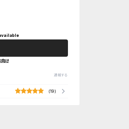
available
方向け
通報する
(19)