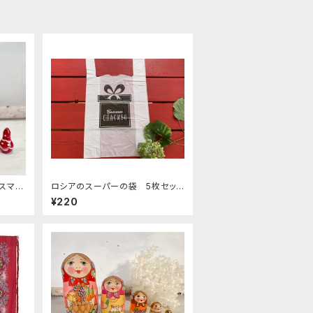
リスマス
ロシアのスーパーの袋 5枚セッ
ト "thank you verymuch"(大)
¥220