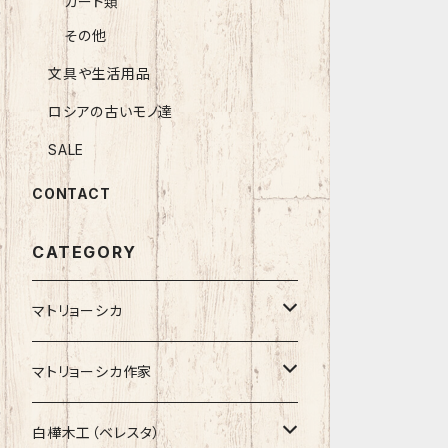
カード類
その他
文具や生活用品
ロシアの古いモノ達
SALE
CONTACT
CATEGORY
マトリョーシカ
ノン入れ子マトリョーシカ
マトリョーシカ作家
イコンモチーフ
イリーナ・ヴァトゥルーシキナ
白樺木工（ベレスタ）