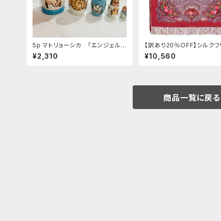
5p マトリョーシカ 「エンジェル
【訳あり20％OFF】シルク
白」 10.5cm
付きウールスカーフ ロシア
¥2,310
¥10,560
トーク 「蝶々の夢」125x125
商品一覧に戻る