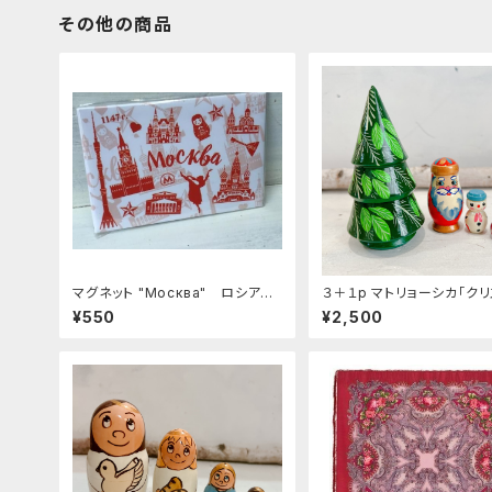
その他の商品
マグネット "Москва" ロシア土
３＋１p マトリョーシカ「ク
産に最適 ZZ272
ツリー」１１ｃｍ. MT310
¥550
¥2,500