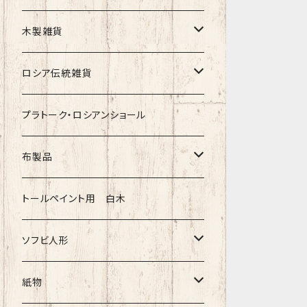
クリスマス
タマラ・コリエワ
型押しの箱
木製雑貨
ノリンスクの子達
ナジェジダ・イワンツォワ
キャニスター
ニードルケース・お針刺し
ロシア伝統雑貨
動物マトリョーシカ
リュボーフィ・ブズイキナ
白樺編み
ベル・起きあがりこぼし
ホフロマ
プラトーク・ロシアンショール
セミョーノフの子達
タチアナ ドゥビニッチ
トレイ・平皿
オルゴール
アルハンゲリスク
布製品
その他のマトショーシカ
エレナ・イワンツォワ
白樺靴
キッチン
ゴロジェッツ
キッチンクロス
トールペイント用 白木
キーロフの子達
バローニナ・マリヤ
白樺その他
イースターエッグ
ジョストボ
ソビエトデザイン 昔の布
ソフビ人形
ヴィクトル・ニキーチン
小物入れ・ボトルケース
グジェリ
切り売り布・リボン
現代物
紙物