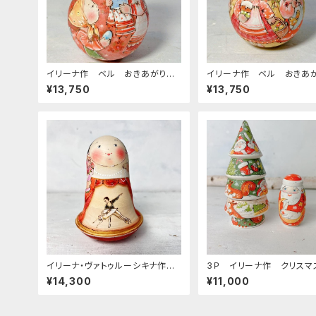
イリーナ作 ベル おきあがりこ
イリーナ作 ベル おきあ
ぼし 【イースター パスハ ２人
ぼし 【イースター パスハ
¥13,750
¥13,750
の女の子とクリーチ】 9.5ｃｍ
の女の子と天使達】 9.5ｃ
イリーナ・ヴァトゥルーシキナ作
3Ｐ イリーナ作 クリスマ
ウッドバーニング おきあがりこぼ
ーマトリョーシカC 台座グ
¥14,300
¥11,000
し 「バレエとボリショイ劇場 ゲス
ン 12ｃｍ
ト」 約1２ｃｍ