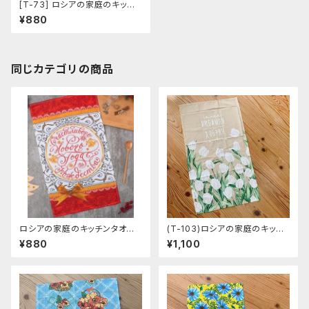
[T-73] ロシアの家庭のキッチ
ンタオル クリスマス 「キャバリ
¥880
ア」
同じカテゴリの商品
ロシアの家庭のキッチンタオル
(T-103)ロシアの家庭のキッチ
クリスマス 「Fabulous Yea
ンタオル 「白いチューリップ」 40
¥880
¥1,100
r」 35cm×60cm
cm×73cm