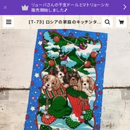
リューバさんの干支ドールとマトリョーシカ
販売開始しました🎵
[T-73] ロシアの家庭のキッチンタオ
ル クリスマス 「キャバリア」 | yarum
aruka