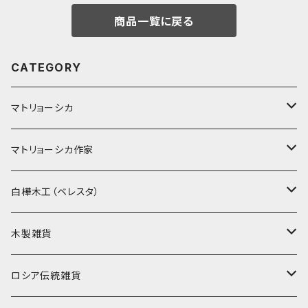
商品一覧に戻る
CATEGORY
マトリョーシカ
ノン入れ子マトリョーシカ
マトリョーシカ作家
イコンモチーフ
イリーナ・ヴァトゥルーシキナ
白樺木工（ベレスタ）
クリスマス
タマラ・コリエワ
型押しの箱
木製雑貨
ノリンスクの子達
ナジェジダ・イワンツォワ
キャニスター
ニードルケース・お針刺し
ロシア伝統雑貨