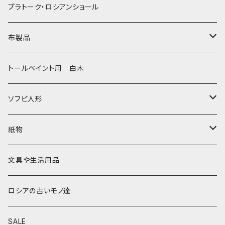
動物マトリョーシカ
リュボーフィ・ブズイキナ
白樺編み
ベル・起きあがりこぼし
ホフロマ
プラトーク・ロシアンショール
セミョーノフの子達
タチアナ ドゥビニッチ
トレイ・平皿
オルゴール
アルハンゲリスク
布製品
その他のマトショーシカ
エレナ・イワンツォワ
白樺靴
キッチン
ゴロジェッツ
キッチンクロス
トールペイント用 白木
キーロフの子達
バローニナ・マリヤ
白樺その他
イースターエッグ
ジョストボ
ソビエトデザイン 昔の布
ソフビ人形
ヴィクトル・ニキーチン
小物入れ・ボトルケース
グジェリ
切り売り布・リボン
現代物
紙物
その他
置物
その他
ソビエト時代モノ等
本類
文具や生活用品
カラクリおもちゃ
お祝い封筒
ロシアの古いモノ達
キーホルダー他
カード類
SALE