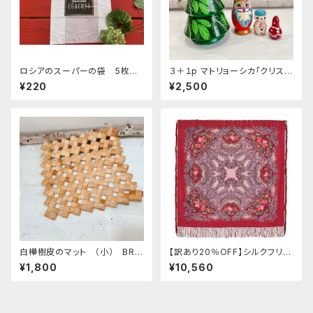
ロシアのスーパーの袋 5枚セ
３＋１p マトリョーシカ「クリスマ
ット "thank you verymuch"
スツリー」１１ｃｍ. MT310
¥220
¥2,500
(大)
白樺樹皮のマット （小） BRB
【訳あり20％OFF】シルクフリン
07
ジ付きウールスカーフ ロシアン
¥1,800
¥10,560
プラトーク 「蝶々の夢」125x125
cm