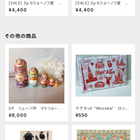
[SALE] 3ｐセミョーノフ産 タ
[SALE] 3ｐセミョーノフ産 タ
マラ作 マトリョーシカ 「アス
マラ作 マトリョーシカ 「アス
¥4,400
¥4,400
トロノーズ フラワー ７」 12ｃ
トロノーズ フラワー ６」 12ｃ
ｍ
ｍ
その他の商品
5Ｐ リューバ作 マトリョーシ
マグネット "Москва" ロシア
カ 「サモワール 赤いプラトー
土産に最適 ZZ272
¥8,000
¥550
ク」 11.5ｃｍ MTRy002