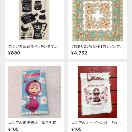
ロシアの家庭のキッチンタオル
【訳あり20％OFF】ロシアンプラ
「milk and coffee」ZZ238
トーク Alenushka 89x89 cm
¥880
¥4,752
ロシアの御祝儀袋 厚手封筒
ロシアのスーパーの袋 5枚セ
E-307 「 マーシャとくま 水
ット "マトリョーシカ"
¥165
¥165
色 」happy birthday」ロシアア