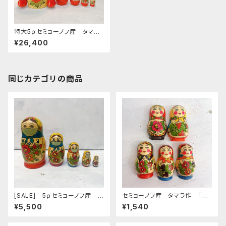
特大5ｐセミョーノフ産 タマラ
作 マトリョーシカ 「宇宙船
¥26,400
アストロノーズ」 35ｃｍ
同じカテゴリの商品
[SALE] 5ｐセミョーノフ産 タ
セミョーノフ産 タマラ作 「マ
マラ作 マトリョーシカ 「コロ
トリョーシカ型マグネット」タイプ
¥5,500
¥1,540
ナ退散 マスクマトリョーシカ
A 6.5cm MT068
４」MT047