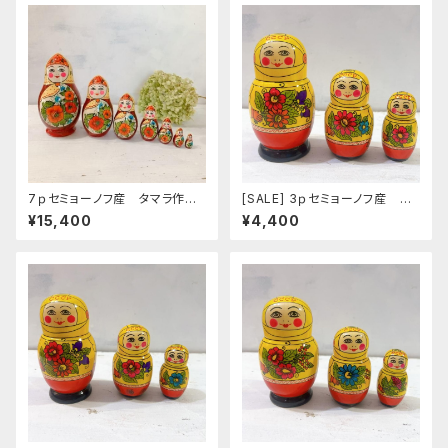
7ｐセミョーノフ産 タマラ作
[SALE] 3ｐセミョーノフ産 タ
マトリョーシカ 「ポピー」 MT
マラ作 マトリョーシカ 「アス
¥15,400
¥4,400
104
トロノーズ フラワー ９」 12ｃ
ｍ