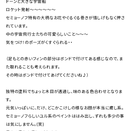
ドーンと大きな宇宙船
ロケット発射～～～～～～
セミョーノフ特有の大柄なお花やぐるぐる巻きが惜しげもなく押さ
れています。
中の宇宙飛行士たちの可愛らしいこと～～～
気をつけ！のポーズがくすぐられる・・
（足もとの赤いフィンの部分はボンドで付けてある感じなので、ま
た取れることも考えられます。
その時はボンドで付けてあげてくださいね♪）
独特の塗料でちょっと木目が透過し、味のある色合わせとなりま
す。
元気いっぱいに、だけ、どこかこけしの様なお顔が本当に癒し系。
セミョーノフらしいユル系のペイントははみ出し、ずれも多少の事
は気にしません。(笑)