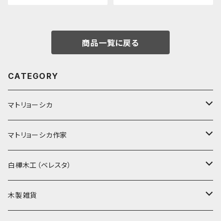
ニメーション
商品一覧に戻る
CATEGORY
マトリョーシカ
ノン入れ子マトリョーシカ
マトリョーシカ作家
イコンモチーフ
イリーナ・ヴァトゥルーシキナ
白樺木工（ベレスタ）
クリスマス
タマラ・コリエワ
型押しの箱
木製雑貨