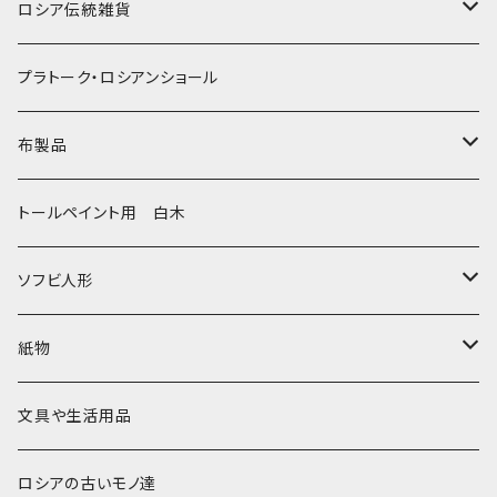
ノリンスクの子達
ナジェジダ・イワンツォワ
キャニスター
ニードルケース・お針刺し
ロシア伝統雑貨
動物マトリョーシカ
リュボーフィ・ブズイキナ
白樺編み
ベル・起きあがりこぼし
ホフロマ
プラトーク・ロシアンショール
セミョーノフの子達
タチアナ ドゥビニッチ
トレイ・平皿
オルゴール
アルハンゲリスク
布製品
その他のマトショーシカ
エレナ・イワンツォワ
白樺靴
キッチン
ゴロジェッツ
キッチンクロス
トールペイント用 白木
キーロフの子達
バローニナ・マリヤ
白樺その他
イースターエッグ
ジョストボ
ソビエトデザイン 昔の布
ソフビ人形
ヴィクトル・ニキーチン
小物入れ・ボトルケース
グジェリ
切り売り布・リボン
現代物
紙物
その他
置物
その他
ソビエト時代モノ等
本類
文具や生活用品
カラクリおもちゃ
お祝い封筒
ロシアの古いモノ達