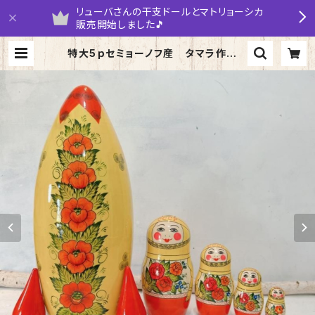
リューバさんの干支ドールとマトリョーシカ
販売開始しました🎵
特大5ｐセミョーノフ産 タマラ作 マ
トリョーシカ 「宇宙船 アストロノー
ズ」 35ｃｍ | yarumaruka