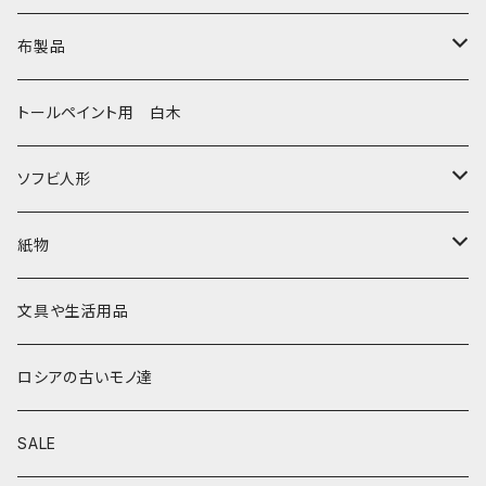
セミョーノフの子達
タチアナ ドゥビニッチ
トレイ・平皿
オルゴール
アルハンゲリスク
布製品
その他のマトショーシカ
エレナ・イワンツォワ
白樺靴
キッチン
ゴロジェッツ
キッチンクロス
トールペイント用 白木
キーロフの子達
バローニナ・マリヤ
白樺その他
イースターエッグ
ジョストボ
ソビエトデザイン 昔の布
ソフビ人形
ヴィクトル・ニキーチン
小物入れ・ボトルケース
グジェリ
切り売り布・リボン
現代物
紙物
その他
置物
その他
ソビエト時代モノ等
本類
文具や生活用品
カラクリおもちゃ
お祝い封筒
ロシアの古いモノ達
キーホルダー他
カード類
SALE