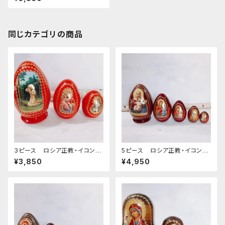
Mother of God] 12.5cm
同じカテゴリの商品
3ピース ロシア正教・イコンの
5ピース ロシア正教・イコンの
卵型マトリョーシカ [Seraphi
マトリョーシカ BIG (2)[the m
¥3,850
¥4,950
m of Sarov] 12.5cm
other of god of Leushinsk
aya] 16cm