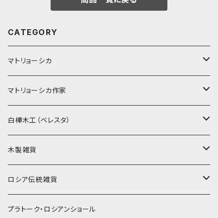
CATEGORY
マトリョーシカ
ノン入れ子マトリョーシカ
マトリョーシカ作家
イコンモチーフ
イリーナ・ヴァトゥルーシキナ
白樺木工（ベレスタ）
クリスマス
タマラ・コリエワ
型押しの箱
木製雑貨
ノリンスクの子達
ナジェジダ・イワンツォワ
キャニスター
ニードルケース・お針刺し
ロシア伝統雑貨
動物マトリョーシカ
リュボーフィ・ブズイキナ
白樺編み
ベル・起きあがりこぼし
ホフロマ
プラトーク・ロシアンショール