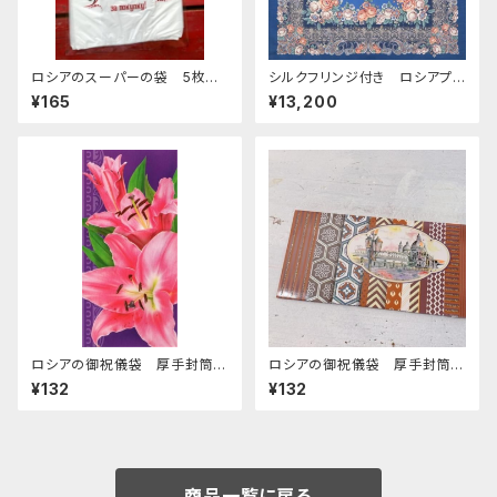
ロシアのスーパーの袋 5枚セ
シルクフリンジ付き ロシアプラ
ット "マトリョーシカ"
トーク「ベッドタイムストーリー」
¥165
¥13,200
125x125 cm
ロシアの御祝儀袋 厚手封筒
ロシアの御祝儀袋 厚手封筒
E-50
E-305 「古い街並み」
¥132
¥132
商品一覧に戻る