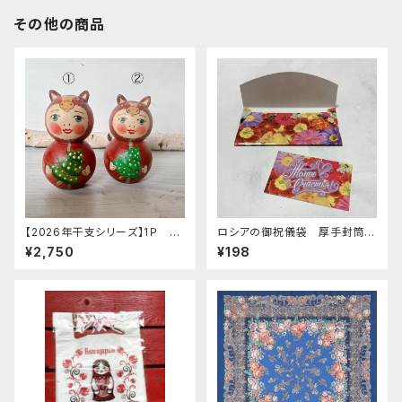
その他の商品
【2026年干支シリーズ】1Ｐ リ
ロシアの御祝儀袋 厚手封筒
ューバ作 お馬ちゃん人形 D
E-280 「花 カード付 」
¥2,750
¥198
「ツリー」