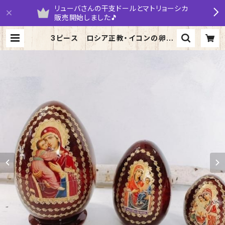
リューバさんの干支ドールとマトリョーシカ
販売開始しました🎵
3ピース ロシア正教・イコンの卵型
マトリョーシカ [Vladimir Mothe
r of God] 12.5cm | yarumaruk
a