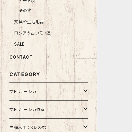
カード類
その他
文具や生活用品
ロシアの古いモノ達
SALE
CONTACT
CATEGORY
マトリョーシカ
ノン入れ子マトリョーシカ
マトリョーシカ作家
イコンモチーフ
イリーナ・ヴァトゥルーシキナ
白樺木工（ベレスタ）