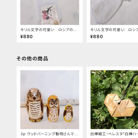
キリル文字の可愛い ロシアの靴
キリル文字の可愛い ロシ
下 13 ２３−２５cm
下 12 ２３−２５cm
¥880
¥880
その他の商品
3p ウッドバーニング動物さんマト
白樺細工・ベレスタ「白樺ハ