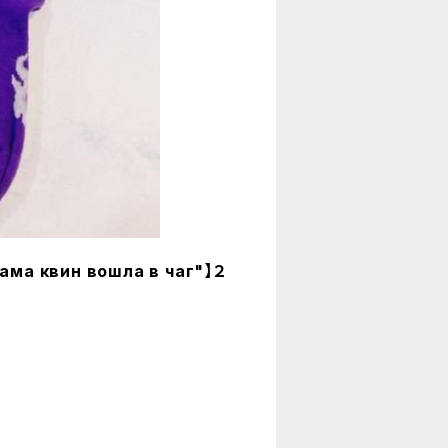
вин вошла в чаг"】２