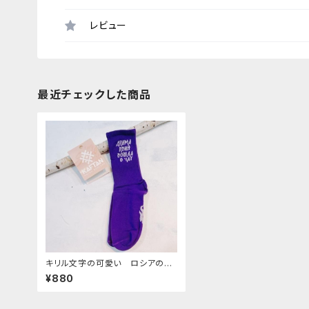
レビュー
最近チェックした商品
キリル文字の可愛い ロシアの靴
下 4 【"Драма квин вошла
¥880
в чаг"】２３−２５cm