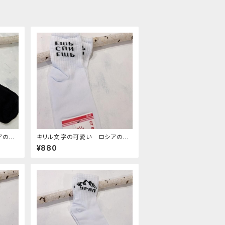
アの靴
キリル文字の可愛い ロシアの靴
下 14 ２３−２５cm
¥880