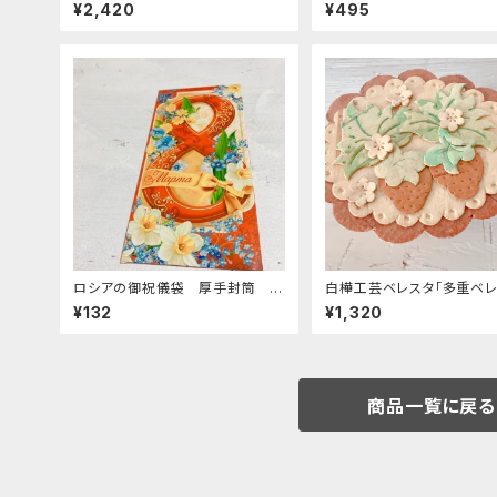
リョーシカ 「みみずく メタリッ
ストラップ」 BE055
¥2,420
¥495
ク」 10.5cm MT008
ロシアの御祝儀袋 厚手封筒 E
白樺工芸ベレスタ「多重ベレ
-284 「3/8 国際婦人デー ロ
いちご」高さ4ｃｍ. BE079
¥132
¥1,320
ゴ」
商品一覧に戻る