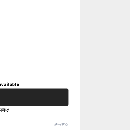
available
方向け
通報する