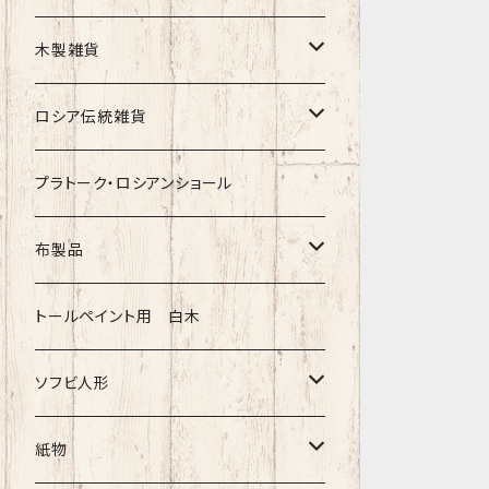
クリスマス
タマラ・コリエワ
型押しの箱
木製雑貨
ノリンスクの子達
ナジェジダ・イワンツォワ
キャニスター
ニードルケース・お針刺し
ロシア伝統雑貨
動物マトリョーシカ
リュボーフィ・ブズイキナ
白樺編み
ベル・起きあがりこぼし
ホフロマ
プラトーク・ロシアンショール
セミョーノフの子達
タチアナ ドゥビニッチ
トレイ・平皿
オルゴール
アルハンゲリスク
布製品
その他のマトショーシカ
エレナ・イワンツォワ
白樺靴
キッチン
ゴロジェッツ
キッチンクロス
トールペイント用 白木
キーロフの子達
バローニナ・マリヤ
白樺その他
イースターエッグ
ジョストボ
ソビエトデザイン 昔の布
ソフビ人形
ヴィクトル・ニキーチン
小物入れ・ボトルケース
グジェリ
切り売り布・リボン
現代物
紙物