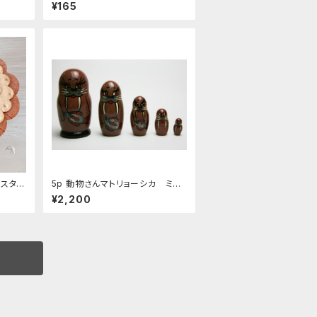
-154 「ロシアのプーさん 誕生
¥165
日」
スタ・
5p 動物さんマトリョーシカ ミニ
サイズ 「せいうち」 10ｃｍ
¥2,200
MT202