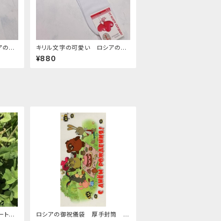
アの靴
キリル文字の可愛い ロシアの靴
下 8 ２３−２５cm
¥880
ート型
ロシアの御祝儀袋 厚手封筒 E