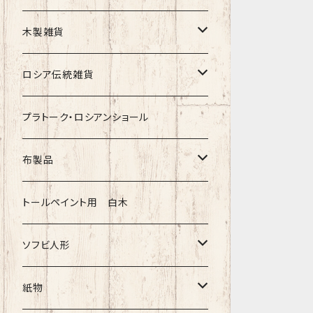
クリスマス
タマラ・コリエワ
型押しの箱
木製雑貨
ノリンスクの子達
ナジェジダ・イワンツォワ
キャニスター
ニードルケース・お針刺し
ロシア伝統雑貨
動物マトリョーシカ
リュボーフィ・ブズイキナ
白樺編み
ベル・起きあがりこぼし
ホフロマ
プラトーク・ロシアンショール
セミョーノフの子達
タチアナ ドゥビニッチ
トレイ・平皿
オルゴール
アルハンゲリスク
布製品
その他のマトショーシカ
エレナ・イワンツォワ
白樺靴
キッチン
ゴロジェッツ
キッチンクロス
トールペイント用 白木
キーロフの子達
バローニナ・マリヤ
白樺その他
イースターエッグ
ジョストボ
ソビエトデザイン 昔の布
ソフビ人形
ヴィクトル・ニキーチン
小物入れ・ボトルケース
グジェリ
切り売り布・リボン
現代物
紙物