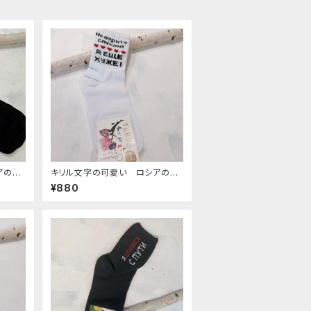
アの靴
キリル文字の可愛い ロシアの靴
下 13 ２３−２５cm
¥880