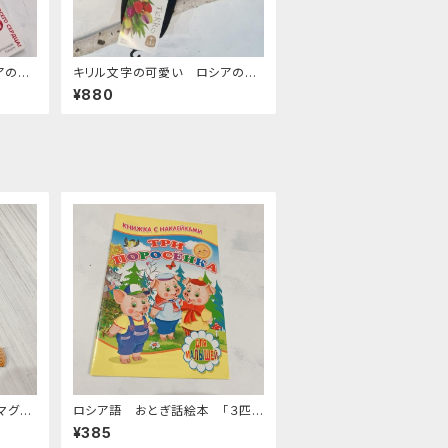
アの靴
キリル文字の可愛い ロシアの靴
下 7 ２３−２５cm
¥880
マグネ
ロシア語 おとぎ話絵本 「３匹
のぶた シールブック」
¥385