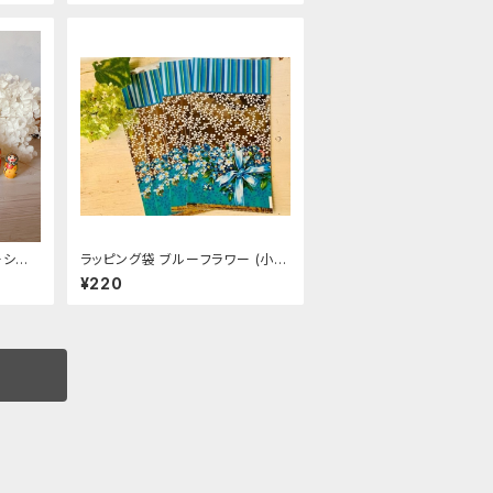
ーシ
ラッピング袋 ブルーフラワー (小)４
枚入り
¥220