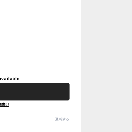
available
方向け
通報する