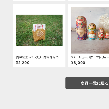
白樺細工・ベレスタ「白樺編みのス
5Ｐ リューバ作 マトリョ
タンド小物入れ・ミルクスタンド
カ 「サモワール 赤いプラトーク」
¥2,200
¥8,000
花瓶カバーとしても」 BE054
11.5ｃｍ MTRy002
商品一覧に戻る