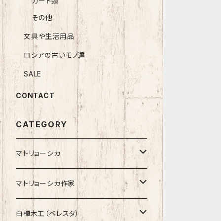
カード類
その他
文具や生活用品
ロシアの古いモノ達
SALE
CONTACT
CATEGORY
マトリョーシカ
ノン入れ子マトリョーシカ
マトリョーシカ作家
イコンモチーフ
イリーナ・ヴァトゥルーシキナ
白樺木工（ベレスタ）