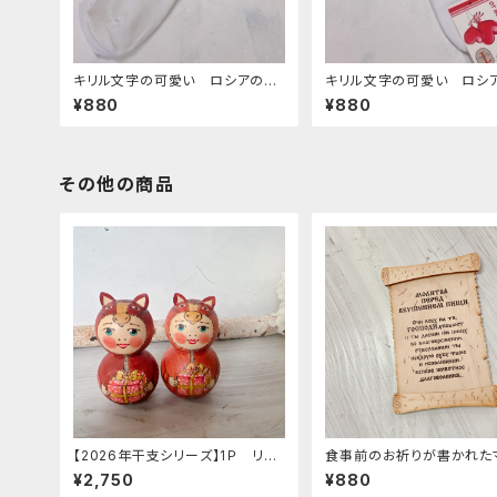
キリル文字の可愛い ロシアの靴
キリル文字の可愛い ロシ
下 12 ２３−２５cm
下 8 ２３−２５cm
¥880
¥880
その他の商品
【2026年干支シリーズ】1Ｐ リュ
食事前のお祈りが書かれた
ーバ作 お馬ちゃん人形 B「プレ
ットZZ476
¥2,750
¥880
ゼント」