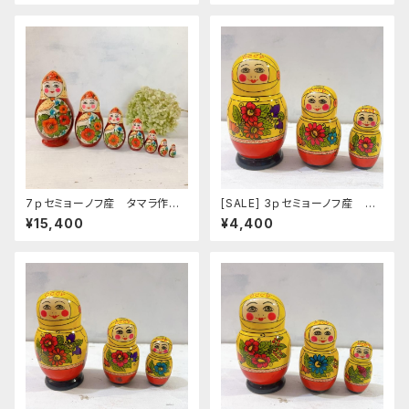
４」MT047
7ｐセミョーノフ産 タマラ作
[SALE] 3ｐセミョーノフ産 タ
マトリョーシカ 「ポピー」 MT
マラ作 マトリョーシカ 「アス
¥15,400
¥4,400
104
トロノーズ フラワー ９」 12ｃ
ｍ