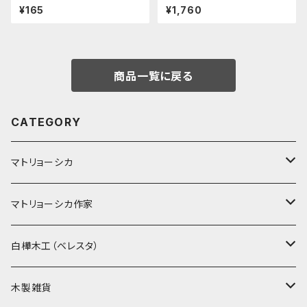
ット "マトリョーシカ"
楕円」 BE038
¥165
¥1,760
商品一覧に戻る
CATEGORY
マトリョーシカ
ノン入れ子マトリョーシカ
マトリョーシカ作家
イコンモチーフ
イリーナ・ヴァトゥルーシキナ
白樺木工（ベレスタ）
クリスマス
タマラ・コリエワ
型押しの箱
木製雑貨