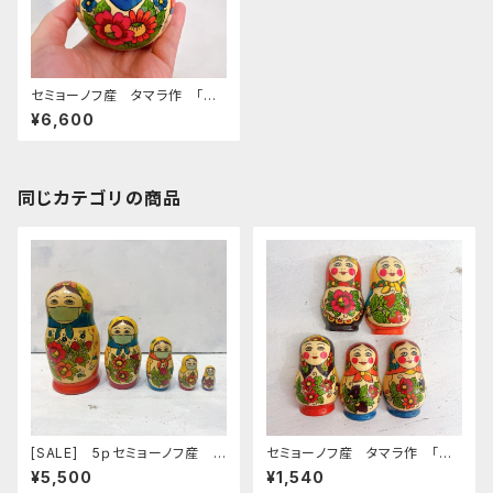
セミョーノフ産 タマラ作 「お
きあがりこぼし」タイプB 11cm
¥6,600
同じカテゴリの商品
[SALE] 5ｐセミョーノフ産 タ
セミョーノフ産 タマラ作 「マ
マラ作 マトリョーシカ 「コロ
トリョーシカ型マグネット」タイプ
¥5,500
¥1,540
ナ退散 マスクマトリョーシカ
A 6.5cm MT068