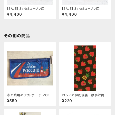
[SALE] 3ｐセミョーノフ産 タ
[SALE] 3ｐセミョーノフ産 タ
マラ作 マトリョーシカ 「アス
マラ作 マトリョーシカ 「アス
¥4,400
¥4,400
トロノーズ フラワー ７」 12ｃ
トロノーズ フラワー ６」 12ｃ
ｍ
ｍ
その他の商品
赤の広場のソフトポーチ・ペンケ
ロシアの御祝儀袋 厚手封筒
ース｛I love Russia｝ 11,5 x
E-152 「イチゴとパイン」
¥550
¥220
24см