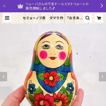
リューバさんの干支ドールとマトリョーシカ
販売開始しました🎵
セミョーノフ産 タマラ作 「おきあが
りこぼし」タイプB 11cm | yarumar
uka