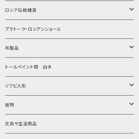
ノリンスクの子達
ナジェジダ・イワンツォワ
キャニスター
ニードルケース・お針刺し
ロシア伝統雑貨
動物マトリョーシカ
リュボーフィ・ブズイキナ
白樺編み
ベル・起きあがりこぼし
ホフロマ
プラトーク・ロシアンショール
セミョーノフの子達
タチアナ ドゥビニッチ
トレイ・平皿
オルゴール
アルハンゲリスク
布製品
その他のマトショーシカ
エレナ・イワンツォワ
白樺靴
キッチン
ゴロジェッツ
キッチンクロス
トールペイント用 白木
キーロフの子達
バローニナ・マリヤ
白樺その他
イースターエッグ
ジョストボ
ソビエトデザイン 昔の布
ソフビ人形
ヴィクトル・ニキーチン
小物入れ・ボトルケース
グジェリ
切り売り布・リボン
現代物
紙物
その他
置物
その他
ソビエト時代モノ等
本類
文具や生活用品