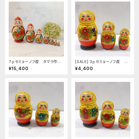
7ｐセミョーノフ産 タマラ作
[SALE] 3ｐセミョーノフ産 タ
マトリョーシカ 「ポピー」 MT
マラ作 マトリョーシカ 「アス
¥15,400
¥4,400
104
トロノーズ フラワー ９」 12ｃ
ｍ