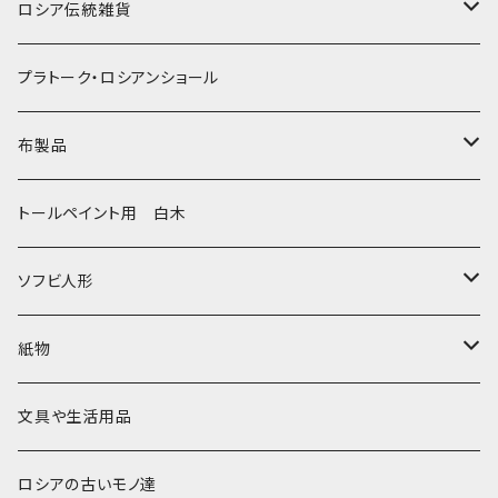
ノリンスクの子達
ナジェジダ・イワンツォワ
キャニスター
ニードルケース・お針刺し
ロシア伝統雑貨
動物マトリョーシカ
リュボーフィ・ブズイキナ
白樺編み
ベル・起きあがりこぼし
ホフロマ
プラトーク・ロシアンショール
セミョーノフの子達
タチアナ ドゥビニッチ
トレイ・平皿
オルゴール
アルハンゲリスク
布製品
その他のマトショーシカ
エレナ・イワンツォワ
白樺靴
キッチン
ゴロジェッツ
キッチンクロス
トールペイント用 白木
キーロフの子達
バローニナ・マリヤ
白樺その他
イースターエッグ
ジョストボ
ソビエトデザイン 昔の布
ソフビ人形
ヴィクトル・ニキーチン
小物入れ・ボトルケース
グジェリ
切り売り布・リボン
現代物
紙物
その他
置物
その他
ソビエト時代モノ等
本類
文具や生活用品
カラクリおもちゃ
お祝い封筒
ロシアの古いモノ達