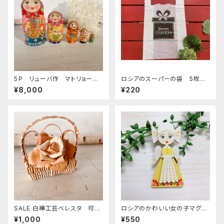
5Ｐ リューバ作 マトリョーシ
ロシアのスーパーの袋 5枚セ
カ 「フルーツバスケット 赤」
ット "thank you verymuch"
¥8,000
¥220
11.5ｃｍ MTRy004
(大)
SALE 白樺工芸ベレスタ 可愛
ロシアのかわいい女の子マグネ
いミニインテリア「小さなフラワ
ット D. ZZ204
¥1,000
¥550
ーアレンジ・べレスタのフラワー