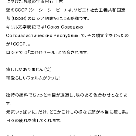
にやけたお顔の宇宙飛行士君
頭のCCCP（シーシーシーピー）は、ソビエト社会主義共和国連
邦（USSR）のロシア語表記による略称です。
キリル文字表記では「Союз Совецких
Сотсиалистических Республик」で、その頭文字をとったの
が「CCCP」。
ロシアでは「エセセセール」と発音されます。
癒ししかありません（笑）
可愛らしいフォルムが3つも！
独特の塗料でちょっと木目が透過し、味のある色合わせとなりま
す。
元気いっぱいに、だけ、どこかこけしの様なお顔が本当に癒し系。
日々の疲れを癒してくれます。