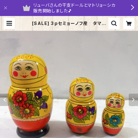
リューバさんの干支ドールとマトリョーシカ
販売開始しました🎵
[SALE] 3ｐセミョーノフ産 タマラ
作 マトリョーシカ 「アストロノーズ
フラワー ７」 12ｃｍ | yarumaru
ka