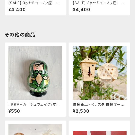
[SALE] 3ｐセミョーノフ産 タ
[SALE] 3ｐセミョーノフ産 タ
マラ作 マトリョーシカ 「アス
マラ作 マトリョーシカ 「アス
¥4,400
¥4,400
トロノーズ フラワー ６」 12ｃ
トロノーズ フラワー ５」 12ｃ
ｍ
ｍ
その他の商品
「ＰＲＡＨＡ シュヴェイク」マグ
白樺細工・ベレスタ 白樺オーナ
ネット 7ｃｍ
メント 「多面立体オーナメン
¥550
¥2,530
ト」 BE018