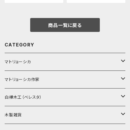
バスケット」S BE077
商品一覧に戻る
CATEGORY
マトリョーシカ
ノン入れ子マトリョーシカ
マトリョーシカ作家
イコンモチーフ
イリーナ・ヴァトゥルーシキナ
白樺木工（ベレスタ）
クリスマス
タマラ・コリエワ
型押しの箱
木製雑貨