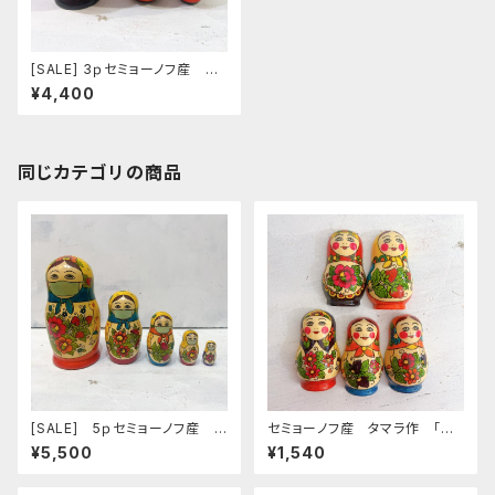
[SALE] 3ｐセミョーノフ産 タ
マラ作 マトリョーシカ 「アス
¥4,400
トロノーズ フラワー ７」 12ｃ
ｍ
同じカテゴリの商品
[SALE] 5ｐセミョーノフ産 タ
セミョーノフ産 タマラ作 「マ
マラ作 マトリョーシカ 「コロ
トリョーシカ型マグネット」タイプ
¥5,500
¥1,540
ナ退散 マスクマトリョーシカ
A 6.5cm MT068
４」MT047