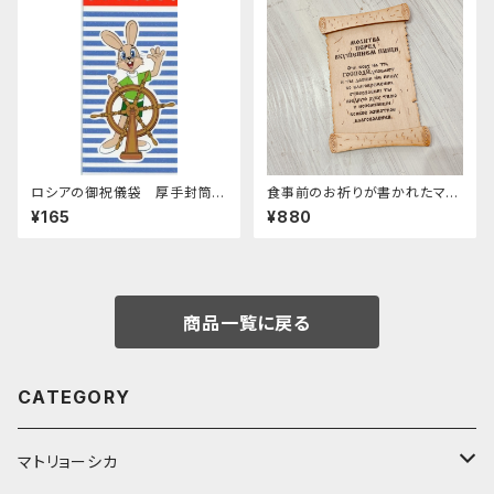
ロシアの御祝儀袋 厚手封筒
食事前のお祈りが書かれたマグ
E-261 「ロシアアニメ hell
ネットZZ476
¥165
¥880
o」
商品一覧に戻る
CATEGORY
マトリョーシカ