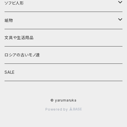
キーロフの子達
バローニナ・マリヤ
白樺その他
イースターエッグ
ジョストボ
ソビエトデザイン 昔の布
ソフビ人形
ヴィクトル・ニキーチン
小物入れ・ボトルケース
グジェリ
切り売り布・リボン
現代物
紙物
その他
置物
その他
ソビエト時代モノ等
本類
文具や生活用品
カラクリおもちゃ
お祝い封筒
ロシアの古いモノ達
キーホルダー他
カード類
SALE
マグネット
その他
© yarumaruka
Powered by