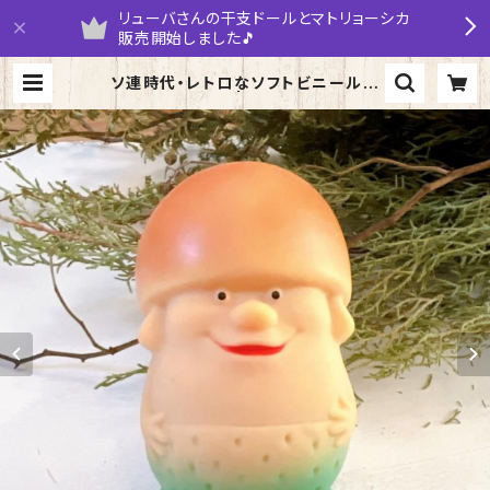
リューバさんの干支ドールとマトリョーシカ
販売開始しました🎵
ソ連時代・レトロなソフトビニール人
形 「きのこ」 | yarumaruka