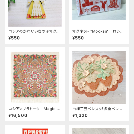
ロシアのかわいい女の子マグネ
マグネット "Москва" ロシア
ット D. ZZ204
土産に最適 ZZ272
¥550
¥550
ロシアンプラトーク Magic of
白樺工芸ベレスタ「多重ベレス
Love 146*146
タ・いちご」高さ4ｃｍ. BE079
¥16,500
¥1,320