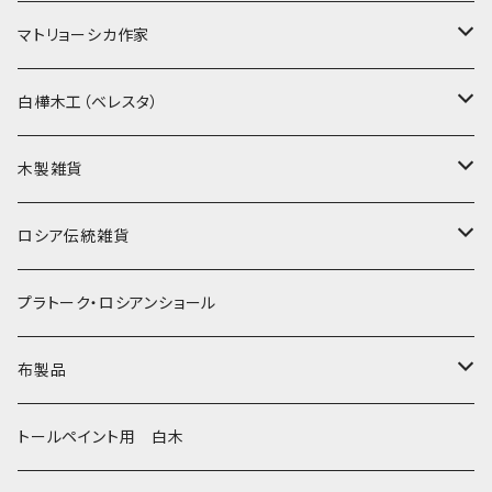
ノン入れ子マトリョーシカ
マトリョーシカ作家
イコンモチーフ
イリーナ・ヴァトゥルーシキナ
白樺木工（ベレスタ）
クリスマス
タマラ・コリエワ
型押しの箱
木製雑貨
ノリンスクの子達
ナジェジダ・イワンツォワ
キャニスター
ニードルケース・お針刺し
ロシア伝統雑貨
動物マトリョーシカ
リュボーフィ・ブズイキナ
白樺編み
ベル・起きあがりこぼし
ホフロマ
プラトーク・ロシアンショール
セミョーノフの子達
タチアナ ドゥビニッチ
トレイ・平皿
オルゴール
アルハンゲリスク
布製品
その他のマトショーシカ
エレナ・イワンツォワ
白樺靴
キッチン
ゴロジェッツ
キッチンクロス
トールペイント用 白木