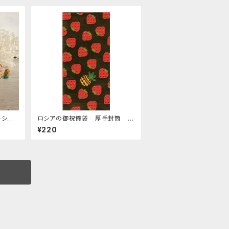
ーシ
ロシアの御祝儀袋 厚手封筒 E
」 1
-152 「イチゴとパイン」
¥220