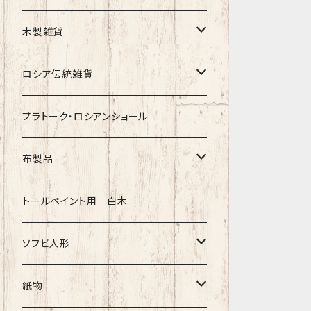
クリスマス
タマラ・コリエワ
型押しの箱
木製雑貨
ノリンスクの子達
ナジェジダ・イワンツォワ
キャニスター
ニードルケース・お針刺し
ロシア伝統雑貨
動物マトリョーシカ
リュボーフィ・ブズイキナ
白樺編み
ベル・起きあがりこぼし
ホフロマ
プラトーク・ロシアンショール
セミョーノフの子達
タチアナ ドゥビニッチ
トレイ・平皿
オルゴール
アルハンゲリスク
布製品
その他のマトショーシカ
エレナ・イワンツォワ
白樺靴
キッチン
ゴロジェッツ
キッチンクロス
トールペイント用 白木
キーロフの子達
バローニナ・マリヤ
白樺その他
イースターエッグ
ジョストボ
ソビエトデザイン 昔の布
ソフビ人形
ヴィクトル・ニキーチン
小物入れ・ボトルケース
グジェリ
切り売り布・リボン
現代物
紙物