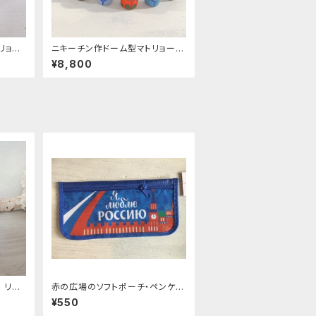
リョー
ニキーチン作ドーム型マトリョーシ
カ 「チェブーシカ」高さ10ｃｍ
¥8,800
 リュ
赤の広場のソフトポーチ・ペンケー
「プレ
ス｛I love Russia｝ 11,5 x 24с
¥550
м