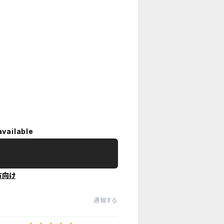
available
方向け
通報する