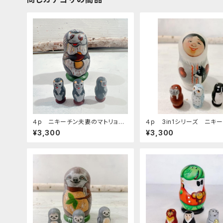
４p ニキーチン夫妻のマトリョー
４p 3in1シリーズ ニキ
シカ 「はりねずみ」
房マトリョーシカ 「エスキ
¥3,300
¥3,300
ヌイット/グレイ」