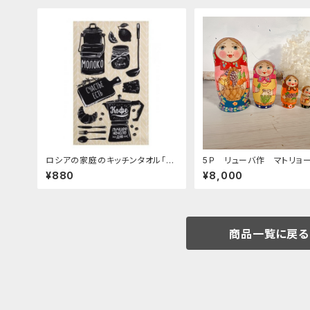
ロシアの家庭のキッチンタオル「mi
5Ｐ リューバ作 マトリョ
lk and coffee」ZZ238
カ 「フルーツバスケット 赤
¥880
¥8,000
1.5ｃｍ MTRy004
商品一覧に戻る