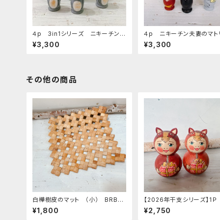
４p 3in1シリーズ ニキーチン工
４p ニキーチン夫妻のマト
房マトリョーシカ 「なまけもの」
シカ 「ワニのゲーナ」
¥3,300
¥3,300
その他の商品
白樺樹皮のマット （小） BRB0
【2026年干支シリーズ】1Ｐ
7
ーバ作 お馬ちゃん人形 B
¥1,800
¥2,750
ゼント」