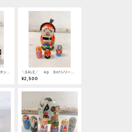
ーチン工
＼SALE／ ４p 3in1シリー
モー・イ
ズ ニキーチン工房マトリョーシ
¥2,500
カ 「くるみ割り人形」バレエ