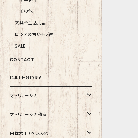
カード類
その他
文具や生活用品
ロシアの古いモノ達
SALE
CONTACT
CATEGORY
マトリョーシカ
ノン入れ子マトリョーシカ
マトリョーシカ作家
イコンモチーフ
イリーナ・ヴァトゥルーシキナ
白樺木工（ベレスタ）