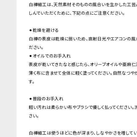
白樺細工は、天然素材そのものの風合いを生かした工芸
しんでいただくために、下記の点にご注意ください。
⚫︎乾燥を避ける
白樺の表皮は乾燥に弱いため、直射日光やエアコンの風
ださい。
⚫︎オイルでのお手入れ
表皮が乾いてきたなと感じたら、オリーブオイルや亜麻仁
薄く布に含ませて全体に軽く塗ってください。自然なつや
す。
⚫︎普段のお手入れ
軽い汚れは柔らかい布やブラシで優しく払ってください。
さい。
白樺細工は使うほどに色が深まり、しなやかさを増して