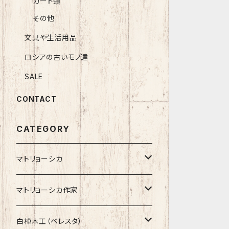
カード類
その他
文具や生活用品
ロシアの古いモノ達
SALE
CONTACT
CATEGORY
マトリョーシカ
ノン入れ子マトリョーシカ
マトリョーシカ作家
イコンモチーフ
イリーナ・ヴァトゥルーシキナ
白樺木工（ベレスタ）