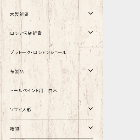
クリスマス
タマラ・コリエワ
型押しの箱
木製雑貨
ノリンスクの子達
ナジェジダ・イワンツォワ
キャニスター
ニードルケース・お針刺し
ロシア伝統雑貨
動物マトリョーシカ
リュボーフィ・ブズイキナ
白樺編み
ベル・起きあがりこぼし
ホフロマ
プラトーク・ロシアンショール
セミョーノフの子達
タチアナ ドゥビニッチ
トレイ・平皿
オルゴール
アルハンゲリスク
布製品
その他のマトショーシカ
エレナ・イワンツォワ
白樺靴
キッチン
ゴロジェッツ
キッチンクロス
トールペイント用 白木
キーロフの子達
バローニナ・マリヤ
白樺その他
イースターエッグ
ジョストボ
ソビエトデザイン 昔の布
ソフビ人形
ヴィクトル・ニキーチン
小物入れ・ボトルケース
グジェリ
切り売り布・リボン
現代物
紙物